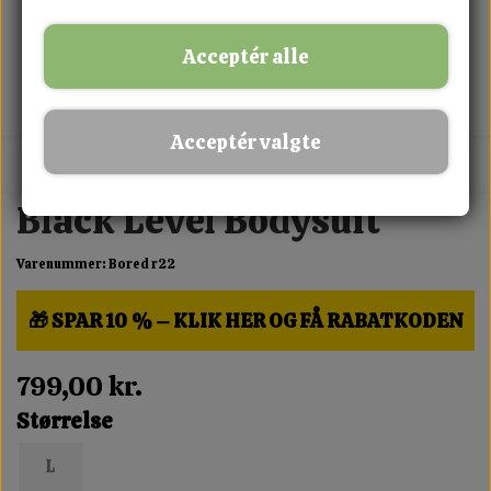
Acceptér alle
Acceptér valgte
MIX FRIT · KØB 3 BETAL FOR 2
Black Level Bodysuit
Varenummer: Bored r22
🎁 SPAR 10 % – KLIK HER OG FÅ RABATKODEN
799,00 kr.
Størrelse
L