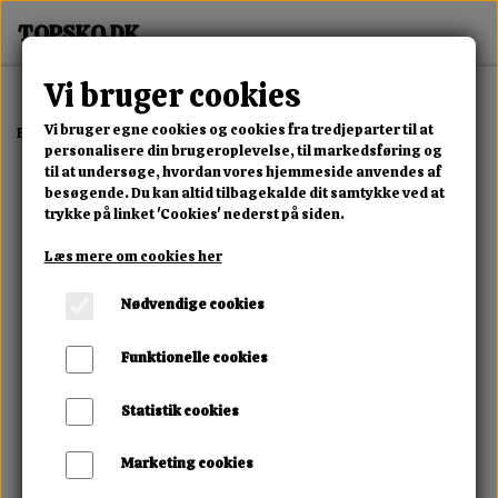
Vi bruger cookies
Vi bruger egne cookies og cookies fra tredjeparter til at
Forside
Erotisk Kollektion
Alle Produkter
Black Level Bodysuit
personalisere din brugeroplevelse, til markedsføring og
til at undersøge, hvordan vores hjemmeside anvendes af
besøgende. Du kan altid tilbagekalde dit samtykke ved at
trykke på linket 'Cookies' nederst på siden.
Læs mere om cookies her
Nødvendige cookies
Funktionelle cookies
Statistik cookies
Marketing cookies