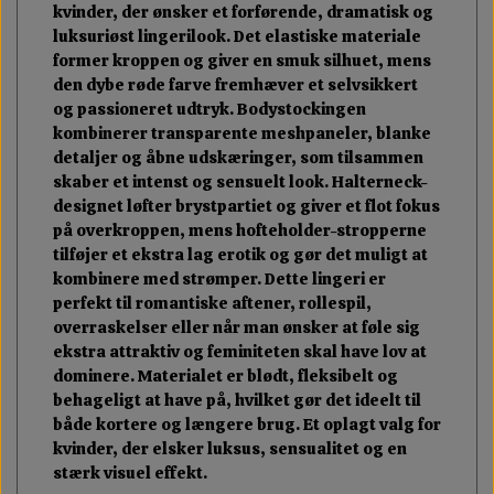
kvinder, der ønsker et forførende, dramatisk og
luksuriøst lingerilook. Det elastiske materiale
former kroppen og giver en smuk silhuet, mens
den dybe røde farve fremhæver et selvsikkert
og passioneret udtryk. Bodystockingen
kombinerer transparente meshpaneler, blanke
detaljer og åbne udskæringer, som tilsammen
skaber et intenst og sensuelt look. Halterneck-
designet løfter brystpartiet og giver et flot fokus
på overkroppen, mens hofteholder-stropperne
tilføjer et ekstra lag erotik og gør det muligt at
kombinere med strømper. Dette lingeri er
perfekt til romantiske aftener, rollespil,
overraskelser eller når man ønsker at føle sig
ekstra attraktiv og feminiteten skal have lov at
dominere. Materialet er blødt, fleksibelt og
behageligt at have på, hvilket gør det ideelt til
både kortere og længere brug. Et oplagt valg for
kvinder, der elsker luksus, sensualitet og en
stærk visuel effekt.