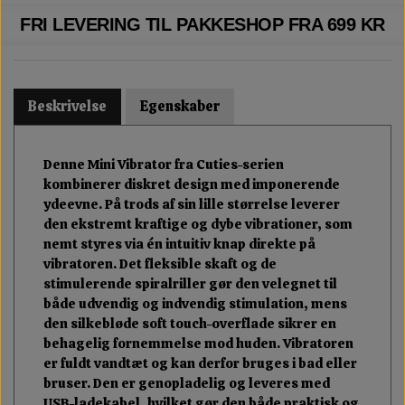
FRI LEVERING TIL PAKKESHOP FRA 699 KR
Beskrivelse
Egenskaber
Denne Mini Vibrator fra Cuties-serien
kombinerer diskret design med imponerende
ydeevne. På trods af sin lille størrelse leverer
den ekstremt kraftige og dybe vibrationer, som
nemt styres via én intuitiv knap direkte på
vibratoren. Det fleksible skaft og de
stimulerende spiralriller gør den velegnet til
både udvendig og indvendig stimulation, mens
den silkebløde soft touch-overflade sikrer en
behagelig fornemmelse mod huden. Vibratoren
er fuldt vandtæt og kan derfor bruges i bad eller
bruser. Den er genopladelig og leveres med
USB-ladekabel, hvilket gør den både praktisk og