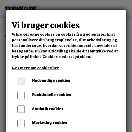
Vi bruger cookies
Vi bruger egne cookies og cookies fra tredjeparter til at
Forside
Erotisk Kollektion
Alle Produkter
Cuties Mini Vibrator
personalisere din brugeroplevelse, til markedsføring og
til at undersøge, hvordan vores hjemmeside anvendes af
besøgende. Du kan altid tilbagekalde dit samtykke ved at
trykke på linket 'Cookies' nederst på siden.
Læs mere om cookies her
Nødvendige cookies
Funktionelle cookies
Statistik cookies
Marketing cookies