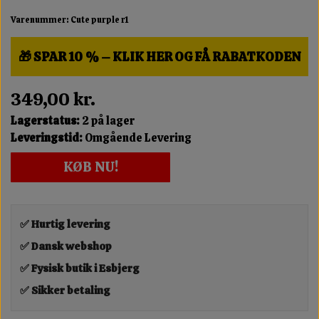
Varenummer: Cute purple r1
🎁 SPAR 10 % – KLIK HER OG FÅ RABATKODEN
349,00 kr.
Lagerstatus:
2 på lager
Leveringstid:
Omgående Levering
KØB NU!
✅ Hurtig levering
✅ Dansk webshop
✅ Fysisk butik i Esbjerg
✅ Sikker betaling