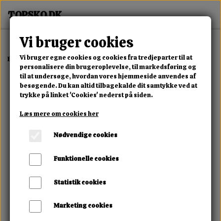
Vi bruger cookies
Vi bruger egne cookies og cookies fra tredjeparter til at
Forside
Dame
Alle Damesko
Melissa Chain Suede Tall Boot
personalisere din brugeroplevelse, til markedsføring og
til at undersøge, hvordan vores hjemmeside anvendes af
besøgende. Du kan altid tilbagekalde dit samtykke ved at
trykke på linket 'Cookies' nederst på siden.
Læs mere om cookies her
Nødvendige cookies
Funktionelle cookies
Statistik cookies
Marketing cookies