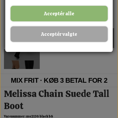
Acceptér alle
Acceptér valgte
MIX FRIT · KØB 3 BETAL FOR 2
Melissa Chain Suede Tall
Boot
Varenummer: ms2136 black b8