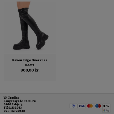
Raven Edge Overknee
Boots
800,00 kr.
VN Trading
Kongensgade 87 St. Tv.
6700 Esbjerg
Tlf: 31334033
CVR: 35727248