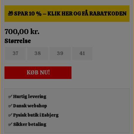
🎁 SPAR 10 % – KLIK HER OG FÅ RABATKODEN
700,00 kr.
Størrelse
37
38
39
41
KØB NU!
✅ Hurtig levering
✅ Dansk webshop
✅ Fysisk butik i Esbjerg
✅ Sikker betaling