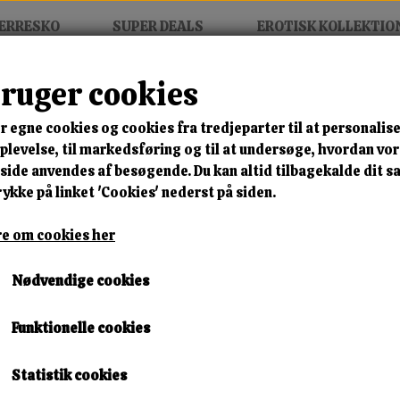
ERRESKO
SUPER DEALS
EROTISK KOLLEKTIO
bruger cookies
Stickers - Cottelli Accessoires
r egne cookies og cookies fra tredjeparter til at personalise
MIX FRIT • KØB 3 BETAL FOR
levelse, til markedsføring og til at undersøge, hvordan vo
ide anvendes af besøgende. Du kan altid tilbagekalde dit 
Nipple Stickers - Cottelli A
rykke på linket 'Cookies' nederst på siden.
Varenummer: 0773174 t1
e om cookies her
🎁 SPAR 10 % – KLIK 
Nødvendige cookies
49,00 kr.
Funktionelle cookies
Lagerstatus:
10 på lager
Leveringstid:
Omgående Levering
Statistik cookies