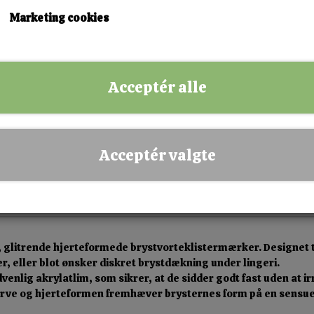
KØB NU!
Marketing cookies
✅ Hurtig levering
✅ Dansk webshop
Acceptér alle
✅ Fysisk butik i Esbjerg
✅ Sikker betaling
Acceptér valgte
 glitrende hjerteformede brystvorteklistermærker. Designet ti
r, eller blot ønsker diskret brystdækning under lingeri.
enlig akrylatlim, som sikrer, at de sidder godt fast uden at i
 farve og hjerteformen fremhæver brysternes form på en sensu