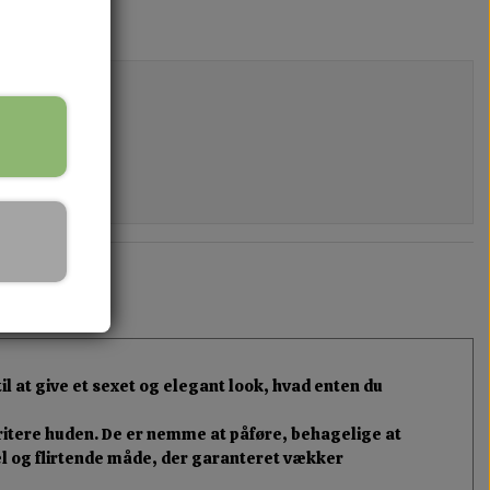
l at give et sexet og elegant look, hvad enten du
rritere huden. De er nemme at påføre, behagelige at
el og flirtende måde, der garanteret vækker