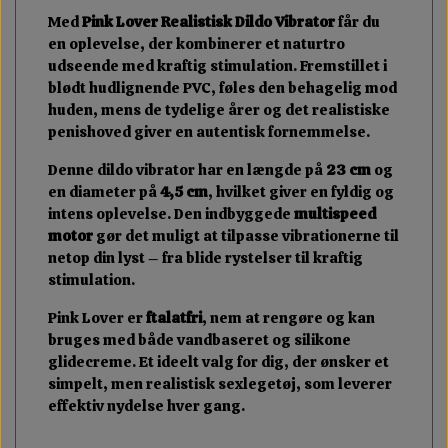
Med
Pink Lover Realistisk Dildo Vibrator
får du
en oplevelse, der kombinerer et naturtro
udseende med kraftig stimulation. Fremstillet i
blødt hudlignende PVC, føles den behagelig mod
huden, mens de tydelige årer og det realistiske
penishoved giver en autentisk fornemmelse.
Denne dildo vibrator har en længde på
23 cm
og
en diameter på
4,5 cm
, hvilket giver en fyldig og
intens oplevelse. Den indbyggede
multispeed
motor
gør det muligt at tilpasse vibrationerne til
netop din lyst – fra blide rystelser til kraftig
stimulation.
Pink Lover er
ftalatfri
, nem at rengøre og kan
bruges med både vandbaseret og silikone
glidecreme. Et ideelt valg for dig, der ønsker et
simpelt, men realistisk sexlegetøj, som leverer
effektiv nydelse hver gang.