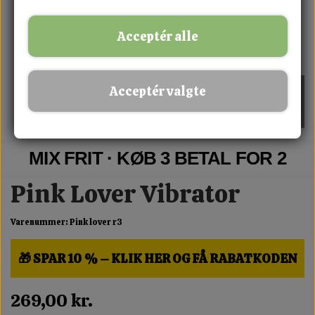
Acceptér alle
Acceptér valgte
MIX FRIT · KØB 3 BETAL FOR 2
Pink Lover Vibrator
Varenummer: Pink lover r3
🎁 SPAR 10 % – KLIK HER OG FÅ RABATKODEN
269,00 kr.