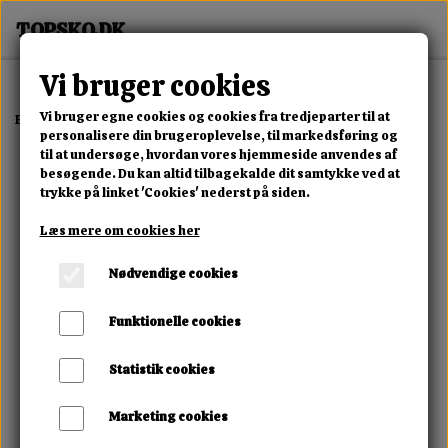
Vi bruger cookies
Vi bruger egne cookies og cookies fra tredjeparter til at
Forside
Erotisk Kollektion
Alle Produkter
Pink Lover Vibrator
personalisere din brugeroplevelse, til markedsføring og
til at undersøge, hvordan vores hjemmeside anvendes af
besøgende. Du kan altid tilbagekalde dit samtykke ved at
trykke på linket 'Cookies' nederst på siden.
Læs mere om cookies her
Nødvendige cookies
Funktionelle cookies
Statistik cookies
Marketing cookies