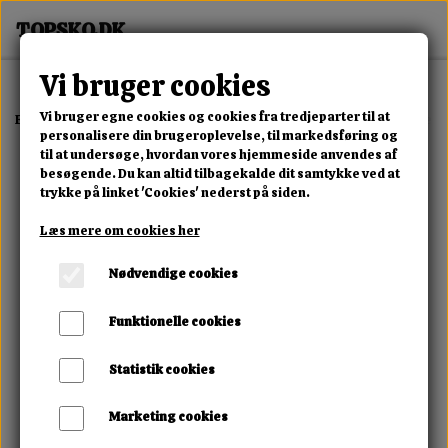
Vi bruger cookies
Vi bruger egne cookies og cookies fra tredjeparter til at
Forside
Erotisk Kollektion
Dvd
Sadistic Rope Methodical Madness
personalisere din brugeroplevelse, til markedsføring og
til at undersøge, hvordan vores hjemmeside anvendes af
besøgende. Du kan altid tilbagekalde dit samtykke ved at
trykke på linket 'Cookies' nederst på siden.
Læs mere om cookies her
Nødvendige cookies
Funktionelle cookies
Statistik cookies
Marketing cookies