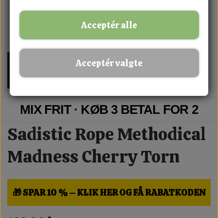
Acceptér alle
Acceptér valgte
MIX FRIT · KØB 3 BETAL FOR 2
Sadistic Rope Methodical
Madness Cherry Torn
🎁 SPAR 10 % – KLIK HER OG FÅ RABATKODEN