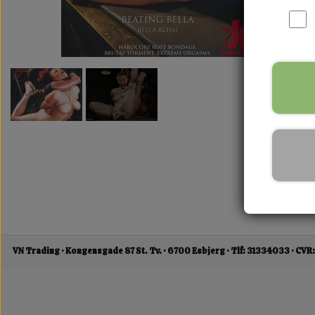
VN Trading
Kongensgade 87 St. Tv.
6700 Esbjerg
Tlf: 31334033
CVR: