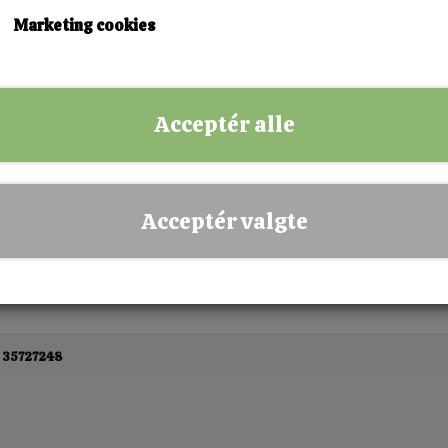
Leveringstid:
Maksimalt 10 arbejdsdage
Marketing cookies
KØB NU!
Acceptér alle
✅ Hurtig levering
✅ Dansk webshop
✅ Fysisk butik i Esbjerg
Acceptér valgte
✅ Sikker betaling
 35727248