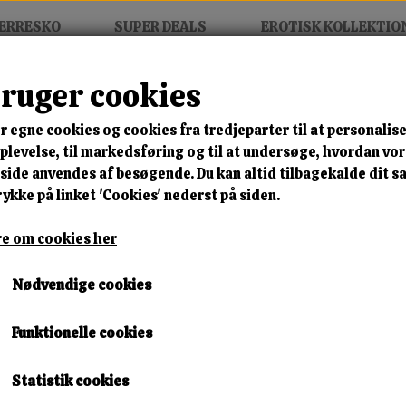
ERRESKO
SUPER DEALS
EROTISK KOLLEKTIO
bruger cookies
g Slut With Huge Tits Is Bound Serena Ali
r egne cookies og cookies fra tredjeparter til at personalise
MIX FRIT • KØB 3 BETAL FOR
levelse, til markedsføring og til at undersøge, hvordan vo
ide anvendes af besøgende. Du kan altid tilbagekalde dit 
Sadistic Rope Young Slut W
rykke på linket 'Cookies' nederst på siden.
Serena Ali
e om cookies her
Varenummer: huge dvd4
Nødvendige cookies
🎁 SPAR 10 % – KLIK 
Funktionelle cookies
149,00 kr.
Statistik cookies
Lagerstatus:
Ikke på lager