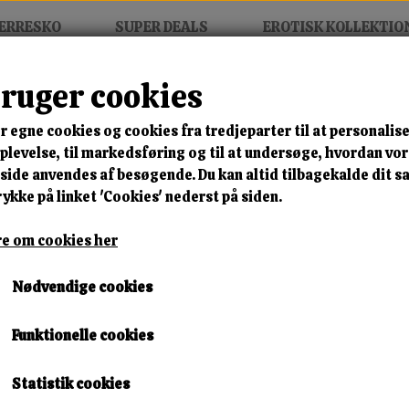
ERRESKO
SUPER DEALS
EROTISK KOLLEKTIO
bruger cookies
r egne cookies og cookies fra tredjeparter til at personalise
MIX FRIT • KØB 3 BETAL FOR
levelse, til markedsføring og til at undersøge, hvordan vo
ide anvendes af besøgende. Du kan altid tilbagekalde dit 
Montera Icon Boot
rykke på linket 'Cookies' nederst på siden.
Varenummer: 0-612 black b2
e om cookies her
🎁 SPAR 10 % – KLIK 
Nødvendige cookies
350,00 kr.
Funktionelle cookies
Størrelse
Statistik cookies
36
37
38
39
41