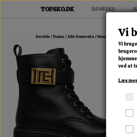
DAMESKO
H
Vi 
Forside
Dame
Alle Damesko
Montera Icon Boot
Vi bruge
brugerop
hjemmes
ved at t
Læs mer