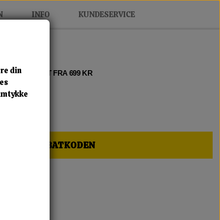
N
INFO
KUNDESERVICE
re din
 2 • FRI FRAGT FRA 699 KR
res
samtykke
HER OG FÅ RABATKODEN