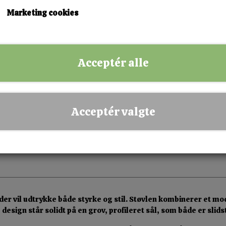
Marketing cookies
KØB NU!
Acceptér alle
✅ Hurtig levering
✅ Dansk webshop
✅ Fysisk butik i Esbjerg
Acceptér valgte
✅ Sikker betaling
, der vil udtrykke både styrke og stil. Støvlen kombinerer et
esign står solidt på en grov, profileret sål, som både er slid