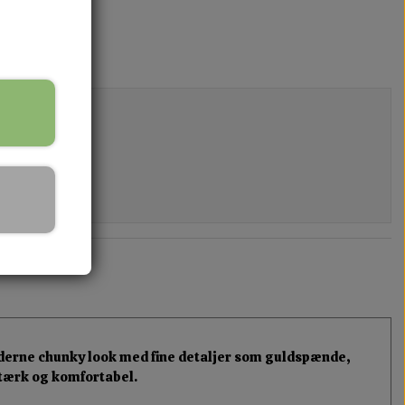
 moderne chunky look med fine detaljer som guldspænde,
stærk og komfortabel.