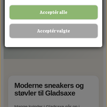
Acceptér alle
SHOP DAMESKO
Acceptér valgte
SE POPULÆRE STYLES
Moderne sneakers og
støvler til Gladsaxe
Mange kvinder i Gladsaxe går op i