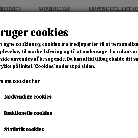
ERRESKO
SUPER DEALS
EROTISK KOLLEKTIO
Lukning
Materiale
Komfort
Udseende
bruger cookies
r egne cookies og cookies fra tredjeparter til at personalise
levelse, til markedsføring og til at undersøge, hvordan vo
ide anvendes af besøgende. Du kan altid tilbagekalde dit 
rykke på linket 'Cookies' nederst på siden.
e om cookies her
Nødvendige cookies
Funktionelle cookies
Statistik cookies