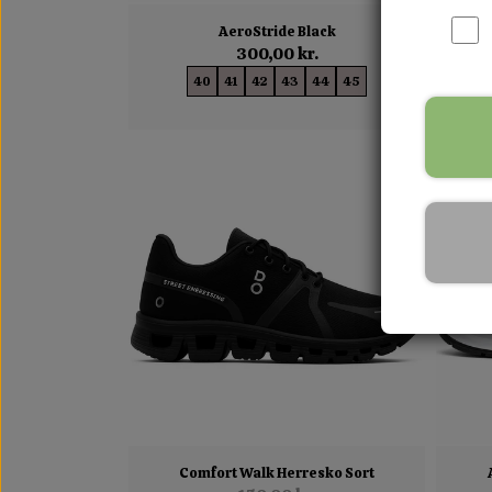
AeroStride Black
300,00 kr.
40
41
42
43
44
45
Comfort Walk Herresko Sort