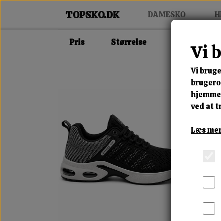
DAMESKO
H
Pris
Størrelse
Farve
Vi 
Vi bruge
brugerop
hjemmes
ved at t
Læs mer