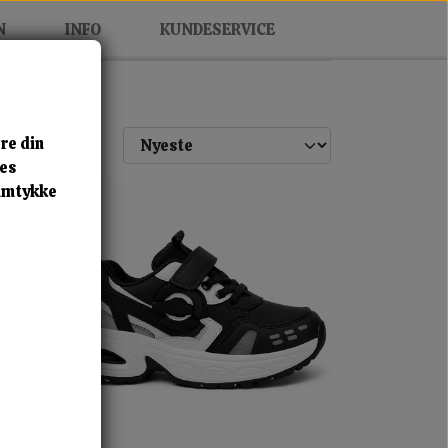
N
INFO
KUNDESERVICE
re din
res
samtykke