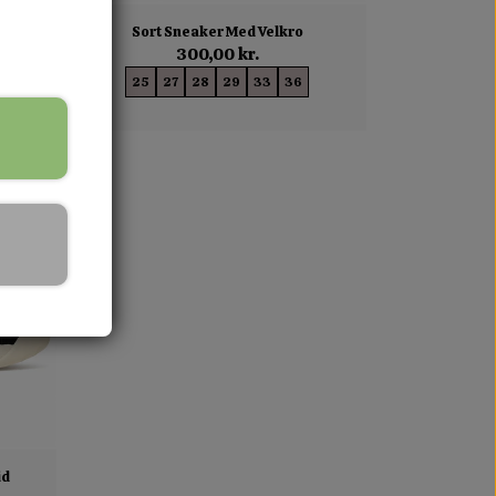
Sort Sneaker Med Velkro
300,00 kr.
36
25
27
28
29
33
36
id