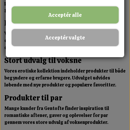
produkter til velvære, massage, intime accessories,
gaveidéer til voksne og meget mere.
Acceptér alle
Diskret online shopping
Vi ved, at diskretion betyder meget. Derfor tilbyder vi
Acceptér valgte
en tryg og enkel købsoplevelse, hvor du kan bestille
dine varer online og få dem leveret diskret.
Stort udvalg til voksne
Vores erotiske kollektion indeholder produkter til både
begyndere og erfarne brugere. Udvalget udvides
løbende med nye produkter og populære favoritter.
Produkter til par
Mange kunder fra Gentofte finder inspiration til
romantiske aftener, gaver og oplevelser for par
gennem vores store udvalg af voksenprodukter.