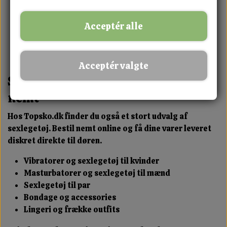
Sneakers til hverdag og fritid
Støvler og vinterfodtøj
Acceptér alle
Sandaler og sommersko
Moderne trends og klassiske styles
Køb 3 – betal for 2 tilbud
Acceptér valgte
Sexshop i Sønderborg – diskret og
nemt
Hos Topsko.dk finder du også et stort udvalg af
sexlegetøj. Bestil nemt online og få dine varer leveret
diskret direkte til døren.
Vibratorer og sexlegetøj til kvinder
Masturbatorer og sexlegetøj til mænd
Sexlegetøj til par
Bondage og accessories
Lingeri og frække outfits