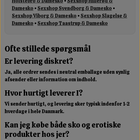
Holstebro & Damesko
•
Sexshop Hillerød &
Damesko
•
Sexshop Svendborg & Damesko
•
Sexshop Viborg & Damesko
•
Sexshop Slagelse &
Damesko
•
Sexshop Taastrup & Damesko
Ofte stillede spørgsmål
Er levering diskret?
Ja, alle ordrer sendes i neutral emballage uden synlig
afsender eller information om indhold.
Hvor hurtigt leverer I?
Vi sender hurtigt, og levering sker typisk indenfor 1-2
hverdage i hele Danmark.
Kan jeg købe både sko og erotiske
produkter hos jer?