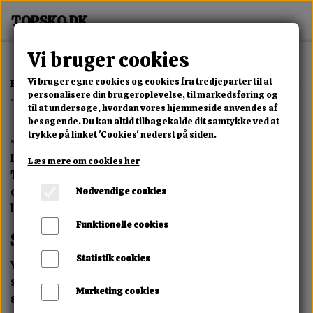
Vi bruger cookies
Vi bruger egne cookies og cookies fra tredjeparter til at
Forside
Seo byer og områder
Sexshop Sønderborg & Damesko onli
personalisere din brugeroplevelse, til markedsføring og
Sexshop Sønderborg & Damesko online hos Topsko.dk
til at undersøge, hvordan vores hjemmeside anvendes af
besøgende. Du kan altid tilbagekalde dit samtykke ved at
trykke på linket 'Cookies' nederst på siden.
Sko og sexshop i Sønderborg – Stort udvalg & diskret levering
Leder du efter sko eller sexlegetøj i Sønderborg? Hos
Læs mere om cookies her
Topsko.dk finder du et stort udvalg af moderne fodtøj
og sexlegetøj – samlet ét sted med hurtig og diskret
Nødvendige cookies
levering.
Funktionelle cookies
Stort udvalg af sko i Sønderborg
Statistik cookies
Vi tilbyder et bredt udvalg af damesko til enhver stil og
sæson. Uanset om du er til sneakers, støvler eller lette
Marketing cookies
sommersko, finder du det hos os.