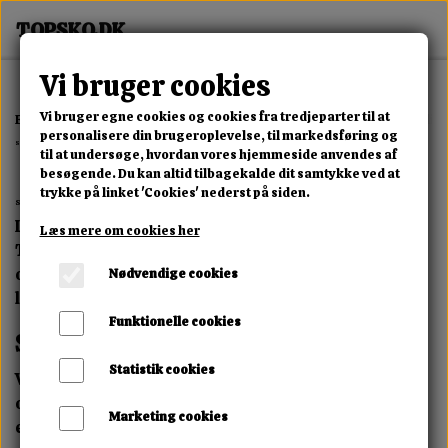
Vi bruger cookies
Vi bruger egne cookies og cookies fra tredjeparter til at
Forside
Seo byer og områder
Sexshop Silkeborg & Damesko onlin
personalisere din brugeroplevelse, til markedsføring og
Sexshop Silkeborg & Damesko online hos Topsko.dk
til at undersøge, hvordan vores hjemmeside anvendes af
besøgende. Du kan altid tilbagekalde dit samtykke ved at
trykke på linket 'Cookies' nederst på siden.
Sko og sexshop i Silkeborg – Stort udvalg & diskret levering
Leder du efter sko eller sexlegetøj i Silkeborg? Hos
Læs mere om cookies her
Topsko.dk finder du et stort udvalg af moderne fodtøj
og sexlegetøj – samlet ét sted med hurtig og diskret
Nødvendige cookies
levering.
Funktionelle cookies
Stort udvalg af sko i Silkeborg
Statistik cookies
Vi tilbyder et bredt udvalg af damesko til både hverdag
og fest. Uanset om du er til sneakers, støvler, sandaler
Marketing cookies
eller klassiske sko, finder du det hos os.