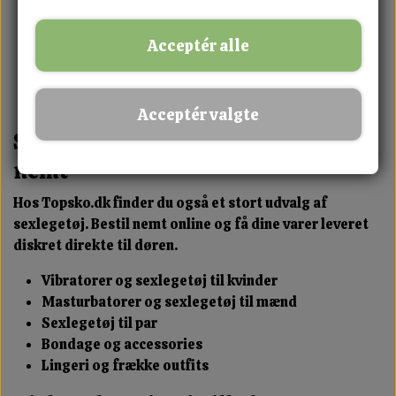
Sneakers til hverdag og fritid
Støvler og varmt vinterfodtøj
Acceptér alle
Sandaler og lette sommersko
Klassiske og moderne styles
Køb 3 – betal for 2 tilbud
Acceptér valgte
Sexshop i Silkeborg – diskret og
nemt
Hos Topsko.dk finder du også et stort udvalg af
sexlegetøj. Bestil nemt online og få dine varer leveret
diskret direkte til døren.
Vibratorer og sexlegetøj til kvinder
Masturbatorer og sexlegetøj til mænd
Sexlegetøj til par
Bondage og accessories
Lingeri og frække outfits