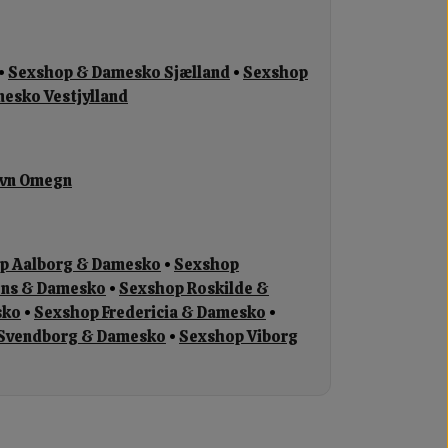
•
Sexshop & Damesko Sjælland
•
Sexshop
esko Vestjylland
avn Omegn
p Aalborg & Damesko
•
Sexshop
ens & Damesko
•
Sexshop Roskilde &
sko
•
Sexshop Fredericia & Damesko
•
Svendborg & Damesko
•
Sexshop Viborg