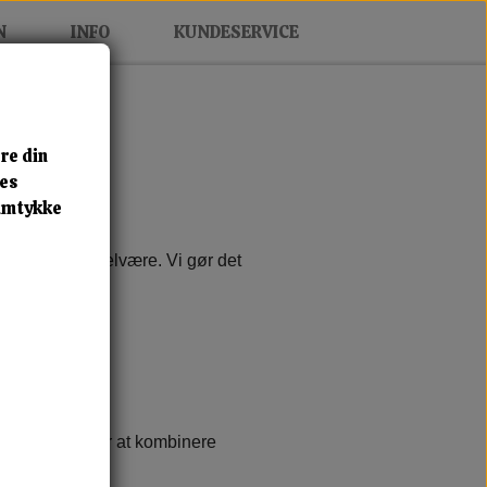
N
INFO
KUNDESERVICE
re din
res
samtykke
til personlig velvære. Vi gør det
 ekstra.
t. Mange vælger at kombinere