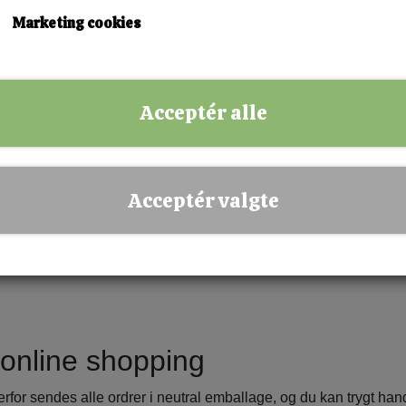
Marketing cookies
kunder os
Acceptér alle
k
ser til dig
Acceptér valgte
online shopping
 Derfor sendes alle ordrer i neutral emballage, og du kan trygt ha