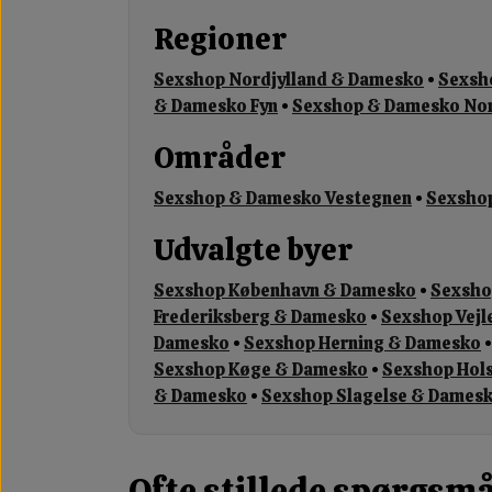
Regioner
Sexshop Nordjylland & Damesko
•
Sexsh
& Damesko Fyn
•
Sexshop & Damesko Nor
Områder
Sexshop & Damesko Vestegnen
•
Sexsho
Udvalgte byer
Sexshop København & Damesko
•
Sexsho
Frederiksberg & Damesko
•
Sexshop Vejl
Damesko
•
Sexshop Herning & Damesko
Sexshop Køge & Damesko
•
Sexshop Hol
& Damesko
•
Sexshop Slagelse & Dames
Ofte stillede spørgsmå