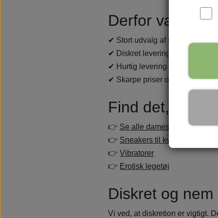
Derfor vælger 
✔ Stort udvalg af sko og støvler
✔ Diskret levering på alle ordrer
✔ Hurtig levering i hele Danmar
✔ Skarpe priser og gode tilbud
Find det, der pas
👉
Se alle damesko
👉
Sneakers til kvinder
👉
Vibratorer
👉
Erotisk legetøj
Diskret og nem 
Vi ved, at diskretion er vigtigt.