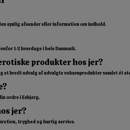
den synlig afsender eller information om indhold.
ndenfor 1-2 hverdage i hele Danmark.
erotiske produkter hos jer?
g et bredt udvalg af udvalgte voksenprodukter samlet ét st
e?
in ordre i Esbjerg.
hos jer?
kretion, tryghed og hurtig service.