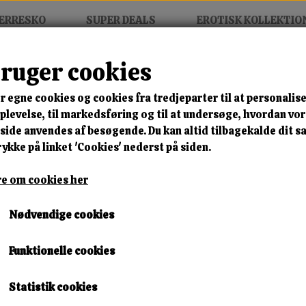
ERRESKO
SUPER DEALS
EROTISK KOLLEKTIO
bruger cookies
e – Damesko, Sneakers & Erotiske Produkter
r egne cookies og cookies fra tredjeparter til at personalise
levelse, til markedsføring og til at undersøge, hvordan vo
 sko & velvære samlet ét sted
ide anvendes af besøgende. Du kan altid tilbagekalde dit 
rykke på linket 'Cookies' nederst på siden.
amesko, sneakers og støvler
samt et stort udvalg af produkter 
e om cookies her
 du er på jagt efter nye sko eller ønsker at forkæle dig selv lidt
ller gå direkte til vores populære kategori med
vibratorer
.
Nødvendige cookies
e Danmark
Funktionelle cookies
 København, Aarhus, Odense, Aalborg, Esbjerg og resten af lande
Statistik cookies
ukter som sko og produkter til personlig velvære.