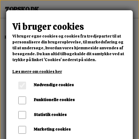
Vi bruger cookies
Vi bruger egne cookies og cookies fra tredjeparter til at
Forside
Erotisk Kollektion
Dvd
7 Single Girls
personalisere din brugeroplevelse, til markedsføring og
til at undersøge, hvordan vores hjemmeside anvendes af
besøgende. Du kan altid tilbagekalde dit samtykke ved at
trykke på linket 'Cookies' nederst på siden.
Læs mere om cookies her
Nødvendige cookies
Funktionelle cookies
Statistik cookies
Marketing cookies