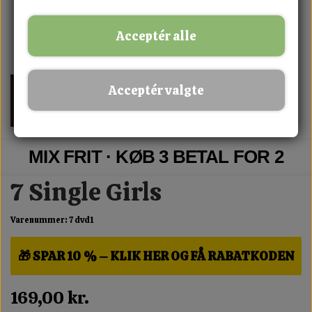
Acceptér alle
Acceptér valgte
MIX FRIT · KØB 3 BETAL FOR 2
7 Single Girls
Varenummer: 7 dvd1
🎁 SPAR 10 % – KLIK HER OG FÅ RABATKODEN
169,00 kr.