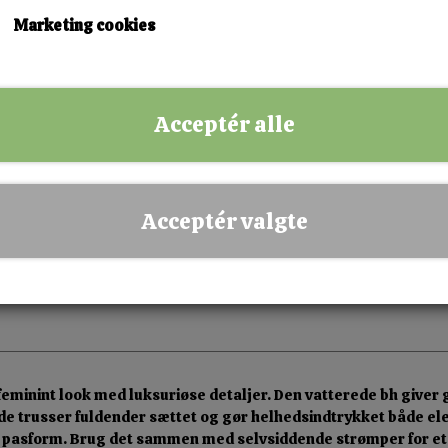
Marketing cookies
KØB NU!
Acceptér alle
✅ Hurtig levering
✅ Dansk webshop
✅ Fysisk butik i Esbjerg
Acceptér valgte
✅ Sikker betaling
 og feminint look med luksuriøse detaljer. Den vatterede bh gi
de trusser fuldender sættet og gør helhedsindtrykket både ele
ot pasform. Brug det sammen med selvsiddende strømper for et 