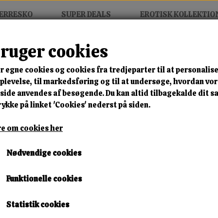
ERRESKO
SUPER DEALS
EROTISK KOLLEKTIO
bruger cookies
 Fina Design Lingerie
r egne cookies og cookies fra tredjeparter til at personalise
MIX FRIT • KØB 3 BETAL FOR
levelse, til markedsføring og til at undersøge, hvordan vo
ide anvendes af besøgende. Du kan altid tilbagekalde dit 
Abierta Fina Design Linger
rykke på linket 'Cookies' nederst på siden.
Varenummer: 221209 h4
e om cookies her
🎁 SPAR 10 % – KLIK 
Nødvendige cookies
999,00 kr.
Funktionelle cookies
Størrelse
Statistik cookies
M/80B
L/80B