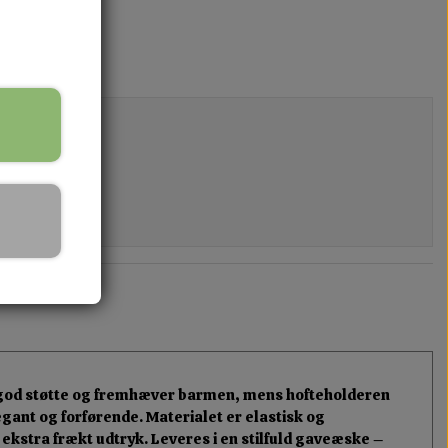
ver god støtte og fremhæver barmen, mens hofteholderen
gant og forførende. Materialet er elastisk og
ekstra frækt udtryk. Leveres i en stilfuld gaveæske –