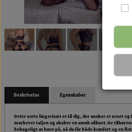
Beskrivelse
Egenskaber
Dette sorte lingerisæt er til dig, der ønsker et sexet
markerer taljen og skaber en smuk silhuet. De tilhøren
behageligt at have på, så du får både komfort og en fl