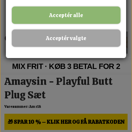
Acceptér alle
Acceptér valgte
MIX FRIT · KØB 3 BETAL FOR 2
Amaysin - Playful Butt
Plug Sæt
Varenummer: Am r18
🎁 SPAR 10 % – KLIK HER OG FÅ RABATKODEN