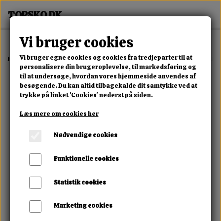
Vi bruger cookies
Vi bruger egne cookies og cookies fra tredjeparter til at
Forside
Erotisk Kollektion
Alle Produkter
Amaysin - Playful Butt P
personalisere din brugeroplevelse, til markedsføring og
til at undersøge, hvordan vores hjemmeside anvendes af
besøgende. Du kan altid tilbagekalde dit samtykke ved at
trykke på linket 'Cookies' nederst på siden.
Læs mere om cookies her
Nødvendige cookies
Funktionelle cookies
Statistik cookies
Marketing cookies