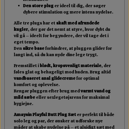
Den store plug
er ideel til dig, der søger
dybere stimulation og mere intens nydelse.
Alle tre plugs har et
skaft med afrundede
kugler
, der gør det nemt at styre, hvor dybt du
vil gå – ideelt for begyndere, der vil tage det i
eget tempo.
Den
sikre base
forhindrer, at pluggen glider for
langt ind, så du kan nyde dine lege trygt.
Fremstillet i
blødt, kropsvenligt materiale
, der
føles glat og behageligt mod huden. Brug altid
vandbaseret anal glidecreme
for optimal
komfort og oplevelse.
Rengør pluggen efter brug med
varmt vand og
mild sæbe
eller sexlegetøjsrens for maksimal
hygiejne.
Amaysin Playful Butt Plug Sæt
er perfekt til både
solo leg og par, der ønsker at udforske nye
måder at skabe nydelse på – et alsidigt sæt med