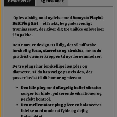
Beskrivelse
Egenskaber
Oplev alsidig anal nydelse med
Amaysin Playful
Butt Plug Sæt
– et frækt, begyndervenligt
træningssæt, der giver dig tre unikke oplevelser
i én pakke.
Dette sæt er designet til dig, der vil udforske
forskellig
form, størrelse og struktur
, mens du
gradvist vænner kroppen til nye fornemmelser.
De tre plugs har forskellige længder og
diametre, så du kan vælge præcis den, der
passer bedst til dit humør og niveau:
Den lille plug
med
aftagelig bullet vibrator
sørger for blide, pulserende vibrationer og
perfekt kontrol.
Den mellemstore plug
giver en balanceret
følelse med moderat fylde og dejlig
fleksibilitet.