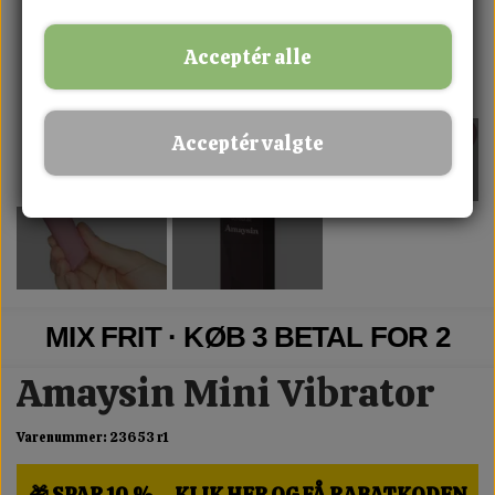
Acceptér alle
Acceptér valgte
MIX FRIT · KØB 3 BETAL FOR 2
Amaysin Mini Vibrator
Varenummer: 23653 r1
🎁 SPAR 10 % – KLIK HER OG FÅ RABATKODEN