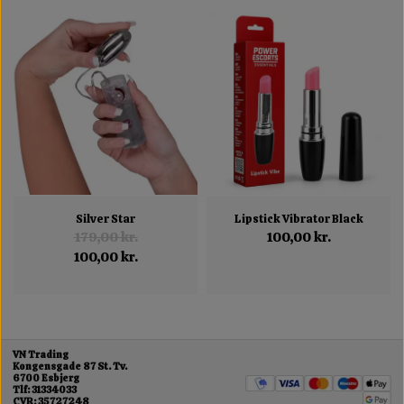
Silver Star
Lipstick Vibrator Black
179,00 kr.
100,00 kr.
100,00 kr.
VN Trading
Kongensgade 87 St. Tv.
6700 Esbjerg
Tlf: 31334033
CVR: 35727248