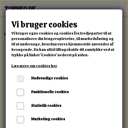
Vi bruger cookies
Vi bruger egne cookies og cookies fra tredjeparter til at
Forside
Erotisk Kollektion
Alle Produkter
Amaysin Mini Vibrator
personalisere din brugeroplevelse, til markedsføring og
til at undersøge, hvordan vores hjemmeside anvendes af
besøgende. Du kan altid tilbagekalde dit samtykke ved at
trykke på linket 'Cookies' nederst på siden.
Læs mere om cookies her
Nødvendige cookies
Funktionelle cookies
Statistik cookies
Marketing cookies