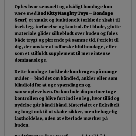
Oplev hvor sensuelt og alsidigt bondage kan
være med
Bad Kitty Naughty Toys – Bondage
Scarf
, et smukt og funktionelt tørklæde skabt til
fræk leg, forførelse og kontrol. Det bløde, glatte
materiale glider silkeblødt over huden og føles
både trygt og pirrende på samme tid. Perfekt til
dig, der ønsker at udforske blid bondage, eller
som et stilfuldt supplement til mere intense
dominanslege.
Dette bondage-tørklæde kan bruges på mange
måder – bind det om håndled, ankler eller som
blindfold for at øge spændingen og
sanseoplevelsen. Du kan lade din partner tage
kontrollen og blive ført ind i en leg, hvor tillid og
nydelse går hånd i hånd. Materialet er fleksibelt
og langt nok til at skabe sikker, men behagelig
fastholdelse, uden at efterlade mærker på
huden.