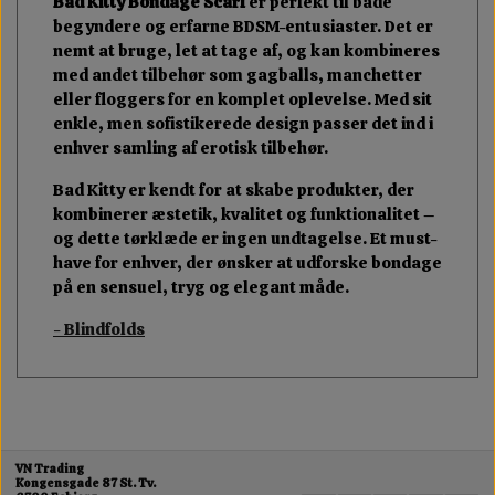
Bad Kitty Bondage Scarf
er perfekt til både
begyndere og erfarne BDSM-entusiaster. Det er
nemt at bruge, let at tage af, og kan kombineres
med andet tilbehør som gagballs, manchetter
eller floggers for en komplet oplevelse. Med sit
enkle, men sofistikerede design passer det ind i
enhver samling af erotisk tilbehør.
Bad Kitty er kendt for at skabe produkter, der
kombinerer æstetik, kvalitet og funktionalitet –
og dette tørklæde er ingen undtagelse. Et must-
have for enhver, der ønsker at udforske bondage
på en sensuel, tryg og elegant måde.
- Blindfolds
VN Trading
Kongensgade 87 St. Tv.