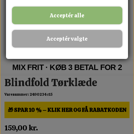
Acceptér alle
Acceptér valgte
MIX FRIT · KØB 3 BETAL FOR 2
Blindfold Tørklæde
Varenummer: 2490234 r15
🎁 SPAR 10 % – KLIK HER OG FÅ RABATKODEN
159,00 kr.