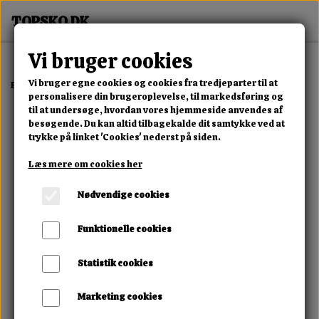
Vi bruger cookies
Vi bruger egne cookies og cookies fra tredjeparter til at
Forside
Erotisk Kollektion
Alle Produkter
Blindfold Tørklæde
personalisere din brugeroplevelse, til markedsføring og
til at undersøge, hvordan vores hjemmeside anvendes af
besøgende. Du kan altid tilbagekalde dit samtykke ved at
trykke på linket 'Cookies' nederst på siden.
Læs mere om cookies her
Nødvendige cookies
Funktionelle cookies
Statistik cookies
Marketing cookies