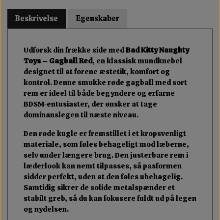
Beskrivelse
Egenskaber
Udforsk din frække side med
Bad Kitty Naughty
Toys – Gagball Red
, en klassisk mundknebel
designet til at forene æstetik, komfort og
kontrol. Denne smukke røde gagball med sort
rem er ideel til både begyndere og erfarne
BDSM-entusiaster, der ønsker at tage
dominanslegen til næste niveau.
Den røde kugle er fremstillet i et kropsvenligt
materiale, som føles behageligt mod læberne,
selv under længere brug. Den justerbare rem i
læderlook kan nemt tilpasses, så pasformen
sidder perfekt, uden at den føles ubehagelig.
Samtidig sikrer de solide metalspænder et
stabilt greb, så du kan fokusere fuldt ud på legen
og nydelsen.