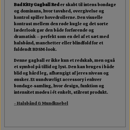
Bad Kitty Gagball Red
er skabt til intens bondage
og dominans, hvor tavshed, overgivelse og
kontrol spiller hovedrollerne. Den visuelle
kontrast mellem den røde kugle og det sorte
læderlook gør den både forførende og
dramatisk – perfekt som en del af et sæt med
halsbånd, manchetter eller blindfold for et
fuldendt BDSM-look.
Denne gagball er ikke kun et redskab, men også
et symbol på tillid og lyst. Den kan bruges i både
blid og hård leg, afhængigt af jeres niveau og
ønsker. Et uundværligt accessory i enhver
bondage-samling, hvor design, funktion og
intensitet mødes i ét enkelt, stilrent produkt.
- Halsbånd & Mundknebel