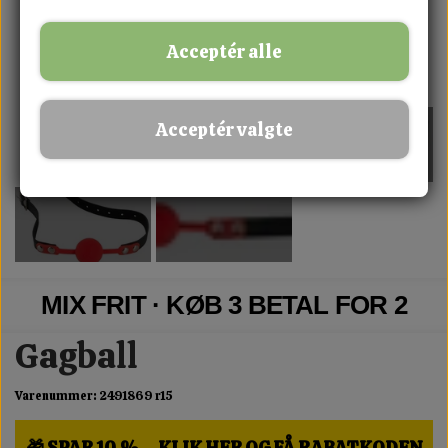
Acceptér alle
Acceptér valgte
MIX FRIT · KØB 3 BETAL FOR 2
Gagball
Varenummer: 2491869 r15
🎁 SPAR 10 % – KLIK HER OG FÅ RABATKODEN