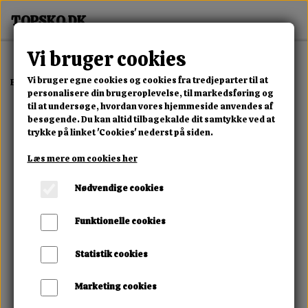
Vi bruger cookies
Vi bruger egne cookies og cookies fra tredjeparter til at
Forside
Erotisk Kollektion
Alle Produkter
Gagball
personalisere din brugeroplevelse, til markedsføring og
til at undersøge, hvordan vores hjemmeside anvendes af
besøgende. Du kan altid tilbagekalde dit samtykke ved at
trykke på linket 'Cookies' nederst på siden.
Læs mere om cookies her
Nødvendige cookies
Funktionelle cookies
Statistik cookies
Marketing cookies