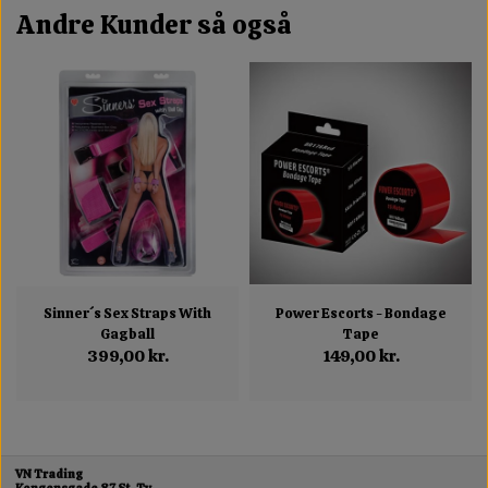
Andre Kunder så også
Sinner´s Sex Straps With
Power Escorts - Bondage
Gagball
Tape
399,00 kr.
149,00 kr.
VN Trading
Kongensgade 87 St. Tv.