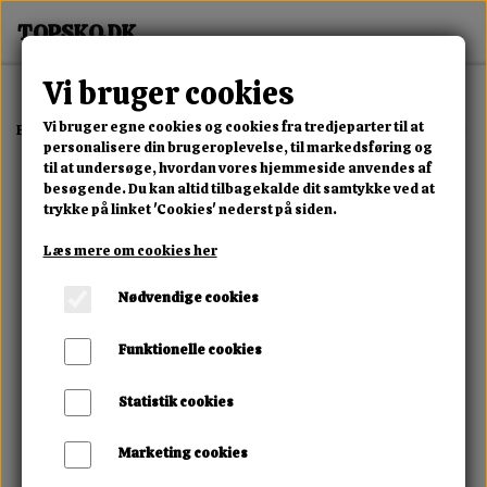
Vi bruger cookies
Vi bruger egne cookies og cookies fra tredjeparter til at
Forside
Erotisk Kollektion
Dvd
Bestseller Erotic Video Magazine
personalisere din brugeroplevelse, til markedsføring og
til at undersøge, hvordan vores hjemmeside anvendes af
besøgende. Du kan altid tilbagekalde dit samtykke ved at
trykke på linket 'Cookies' nederst på siden.
Læs mere om cookies her
Nødvendige cookies
Funktionelle cookies
Statistik cookies
Marketing cookies