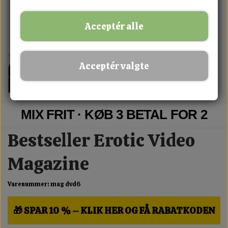
Acceptér alle
Acceptér valgte
MIX FRIT · KØB 3 BETAL FOR 2
Bestseller Erotic Video
Magazine
Varenummer: mag dvd6
🎁 SPAR 10 % – KLIK HER OG FÅ RABATKODEN