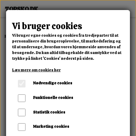
Vi bruger cookies
Vi bruger egne cookies og cookies fra tredjeparter til at
Forside
Erotisk Kollektion
Dvd
Bestseller Jewel De Nyles Lesbisk
personalisere din brugeroplevelse, til markedsføring og
til at undersøge, hvordan vores hjemmeside anvendes af
besøgende. Du kan altid tilbagekalde dit samtykke ved at
trykke på linket 'Cookies' nederst på siden.
Læs mere om cookies her
Nødvendige cookies
Funktionelle cookies
Statistik cookies
Marketing cookies