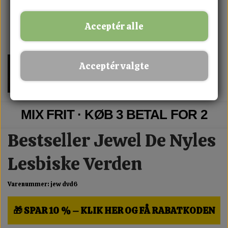
Acceptér alle
Acceptér valgte
MIX FRIT · KØB 3 BETAL FOR 2
Bestseller Jewel De Nyles
Lesbiske Verden
Varenummer: jew dvd6
🎁 SPAR 10 % – KLIK HER OG FÅ RABATKODEN