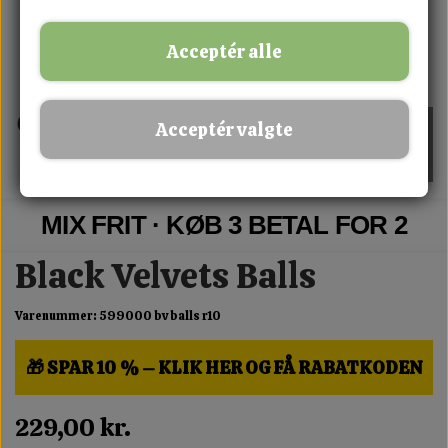
Acceptér alle
Acceptér valgte
MIX FRIT · KØB 3 BETAL FOR 2
Black Velvets Balls
Varenummer: 599000 bv balls r10
🎁 SPAR 10 % – KLIK HER OG FÅ RABATKODEN
229,00 kr.