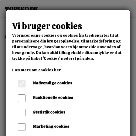
Vi bruger cookies
Vi bruger egne cookies og cookies fra tredjeparter til at
Forside
Erotisk Kollektion
Alle Produkter
Black Velvets Balls
personalisere din brugeroplevelse, til markedsføring og
til at undersøge, hvordan vores hjemmeside anvendes af
besøgende. Du kan altid tilbagekalde dit samtykke ved at
trykke på linket 'Cookies' nederst på siden.
Læs mere om cookies her
Nødvendige cookies
Funktionelle cookies
Statistik cookies
Marketing cookies