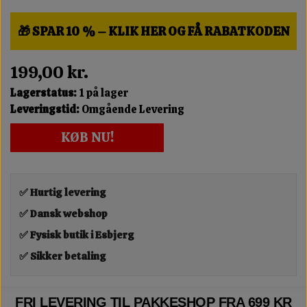
🎁 SPAR 10 % – KLIK HER OG FÅ RABATKODEN
199,00 kr.
Lagerstatus:
1 på lager
Leveringstid:
Omgående Levering
KØB NU!
✅ Hurtig levering
✅ Dansk webshop
✅ Fysisk butik i Esbjerg
✅ Sikker betaling
FRI LEVERING TIL PAKKESHOP FRA 699 KR