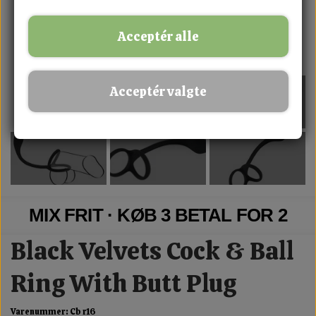
Acceptér alle
Acceptér valgte
MIX FRIT · KØB 3 BETAL FOR 2
Black Velvets Cock & Ball
Ring With Butt Plug
Varenummer: Cb r16