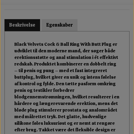
Beskrivelse
Egenskaber
Black Velvets Cock & Ball Ring With Butt Plug er
udviklet til den moderne mand, der søger både
erektionsstøtte og anal stimulation i ét effektivt
redskab. Produktet kombinerer en dobbelt ring
– til penis og pung – med et fast integreret
buttplug, hvilket giver en unik og intens følelse
af kontrol og fylde. Den tætte pasform omkring
penis og testikler forbedrer
blodgennemstrømningen, hvilket resulterer i en
hårdere og længerevarende erektion, mens det
bløde plug stimulerer prostata og analområdet
med målrettet tryk. Det glatte, hudvenlige
silikone føles luksuriøst og er nemt at rengøre
efter brug. Takket være det fleksible design er