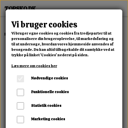
Vi bruger cookies
Vi bruger egne cookies og cookies fra tredjeparter til at
Forside
Erotisk Kollektion
Alle Produkter
Black Velvets Cock & Bal
personalisere din brugeroplevelse, til markedsføring og
til at undersøge, hvordan vores hjemmeside anvendes af
besøgende. Du kan altid tilbagekalde dit samtykke ved at
trykke på linket 'Cookies' nederst på siden.
Læs mere om cookies her
Nødvendige cookies
Funktionelle cookies
Statistik cookies
Marketing cookies