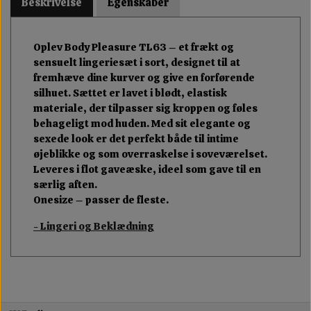
Beskrivelse
Egenskaber
Oplev Body Pleasure TL63 – et frækt og
sensuelt lingeriesæt i sort, designet til at
fremhæve dine kurver og give en forførende
silhuet. Sættet er lavet i blødt, elastisk
materiale, der tilpasser sig kroppen og føles
behageligt mod huden. Med sit elegante og
sexede look er det perfekt både til intime
øjeblikke og som overraskelse i soveværelset.
Leveres i flot gaveæske, ideel som gave til en
særlig aften.
Onesize – passer de fleste.
- Lingeri og Beklædning