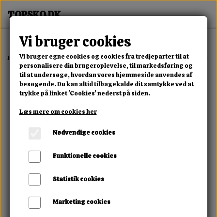
Vi bruger cookies
Vi bruger egne cookies og cookies fra tredjeparter til at
Forside
Erotisk Kollektion
Alle Produkter
Body Pleasure Lingerie
personalisere din brugeroplevelse, til markedsføring og
til at undersøge, hvordan vores hjemmeside anvendes af
besøgende. Du kan altid tilbagekalde dit samtykke ved at
trykke på linket 'Cookies' nederst på siden.
Læs mere om cookies her
Nødvendige cookies
Funktionelle cookies
Statistik cookies
Marketing cookies