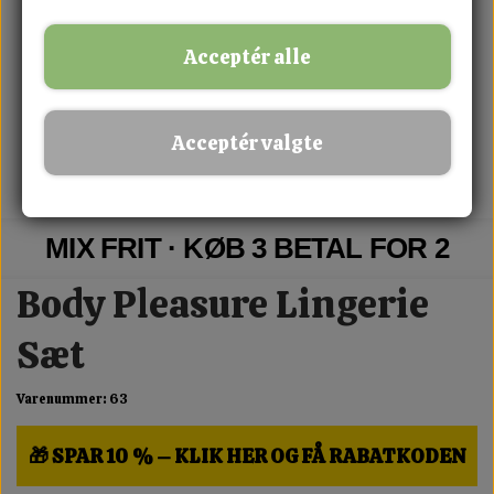
Acceptér alle
Acceptér valgte
MIX FRIT · KØB 3 BETAL FOR 2
Body Pleasure Lingerie
Sæt
Varenummer: 63
🎁 SPAR 10 % – KLIK HER OG FÅ RABATKODEN