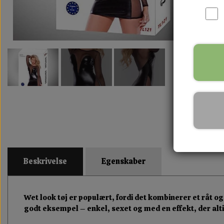
Beskrivelse
Egenskaber
Wet look tøj er populært, fordi det kombinerer et råt
godt eksempel – enkel, sexet og med en effekt, der a