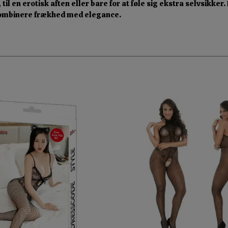
til en erotisk aften eller bare for at føle sig ekstra selvsikke
il kombinere frækhed med elegance.