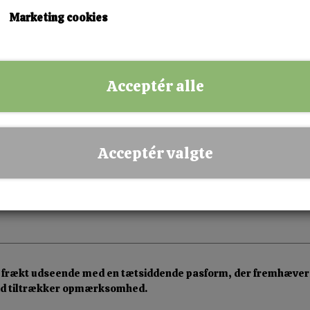
Marketing cookies
KØB NU!
Acceptér alle
✅ Hurtig levering
✅ Dansk webshop
✅ Fysisk butik i Esbjerg
Acceptér valgte
✅ Sikker betaling
 og frækt udseende med en tætsiddende pasform, der fremhæve
ltid tiltrækker opmærksomhed.