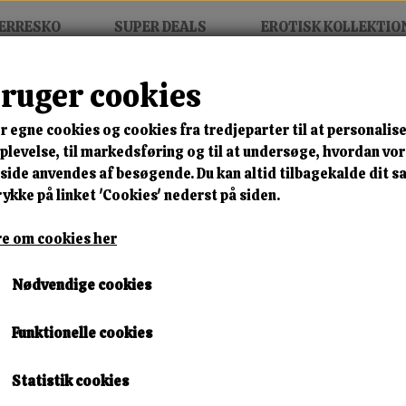
ERRESKO
SUPER DEALS
EROTISK KOLLEKTIO
bruger cookies
easure - Wet Look Dress
r egne cookies og cookies fra tredjeparter til at personalise
MIX FRIT • KØB 3 BETAL FOR
levelse, til markedsføring og til at undersøge, hvordan vo
ide anvendes af besøgende. Du kan altid tilbagekalde dit 
Body Pleasure - Wet Look D
rykke på linket 'Cookies' nederst på siden.
Varenummer: tl121
e om cookies her
🎁 SPAR 10 % – KLIK 
Nødvendige cookies
299,00 kr.
Funktionelle cookies
Størrelse
Statistik cookies
S/M