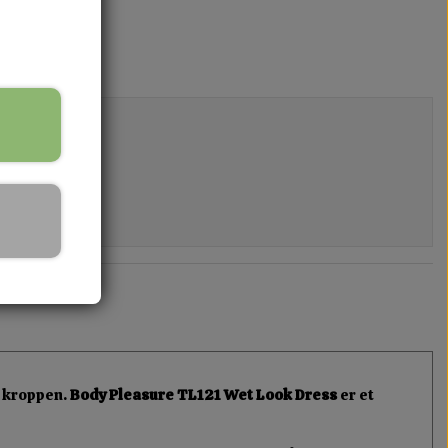
r kroppen.
Body Pleasure TL121 Wet Look Dress
er et