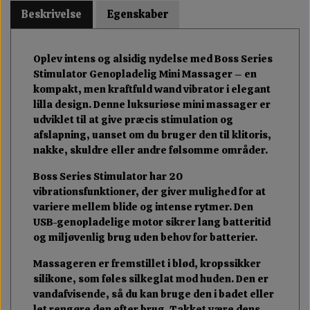
Beskrivelse
Egenskaber
Oplev intens og alsidig nydelse med Boss Series
Stimulator Genopladelig Mini Massager – en
kompakt, men kraftfuld wand vibrator i elegant
lilla design. Denne luksuriøse mini massager er
udviklet til at give præcis stimulation og
afslapning, uanset om du bruger den til klitoris,
nakke, skuldre eller andre følsomme områder.
Boss Series Stimulator har 20
vibrationsfunktioner, der giver mulighed for at
variere mellem blide og intense rytmer. Den
USB-genopladelige motor sikrer lang batteritid
og miljøvenlig brug uden behov for batterier.
Massageren er fremstillet i blød, kropssikker
silikone, som føles silkeglat mod huden. Den er
vandafvisende, så du kan bruge den i badet eller
let rengøre den efter brug. Takket være dens