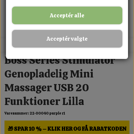
Acceptér alle
Acceptér valgte
MIX FRIT · KØB 3 BETAL FOR 2
Boss Series Stimulator
Genopladelig Mini
Massager USB 20
Funktioner Lilla
Varenummer: 22-00040 purple r1
🎁 SPAR 10 % – KLIK HER OG FÅ RABATKODEN