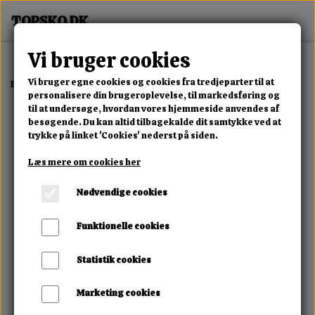
Vi bruger cookies
Vi bruger egne cookies og cookies fra tredjeparter til at
Forside
Erotisk Kollektion
Alle Produkter
Boss Series Stimulator 
personalisere din brugeroplevelse, til markedsføring og
til at undersøge, hvordan vores hjemmeside anvendes af
besøgende. Du kan altid tilbagekalde dit samtykke ved at
trykke på linket 'Cookies' nederst på siden.
Læs mere om cookies her
Nødvendige cookies
Funktionelle cookies
Statistik cookies
Marketing cookies