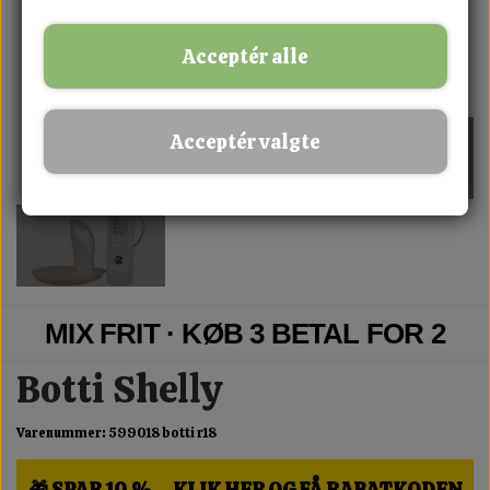
Acceptér alle
Acceptér valgte
MIX FRIT · KØB 3 BETAL FOR 2
Botti Shelly
Varenummer: 599018 botti r18
🎁 SPAR 10 % – KLIK HER OG FÅ RABATKODEN