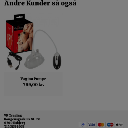
Andre Kunder så også
Vagina Pumpe
799,00 kr.
VN Trading
Kongensgade 87 St. Tv.
6700 Esbjerg
Tlf: 31334033