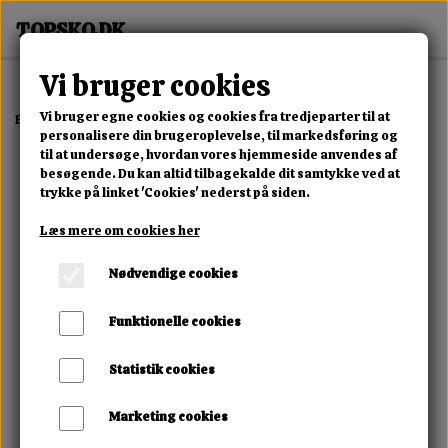
Vi bruger cookies
Vi bruger egne cookies og cookies fra tredjeparter til at
Forside
Erotisk Kollektion
Alle Produkter
Botti Shelly
personalisere din brugeroplevelse, til markedsføring og
til at undersøge, hvordan vores hjemmeside anvendes af
besøgende. Du kan altid tilbagekalde dit samtykke ved at
trykke på linket 'Cookies' nederst på siden.
Læs mere om cookies her
Nødvendige cookies
Funktionelle cookies
Statistik cookies
Marketing cookies