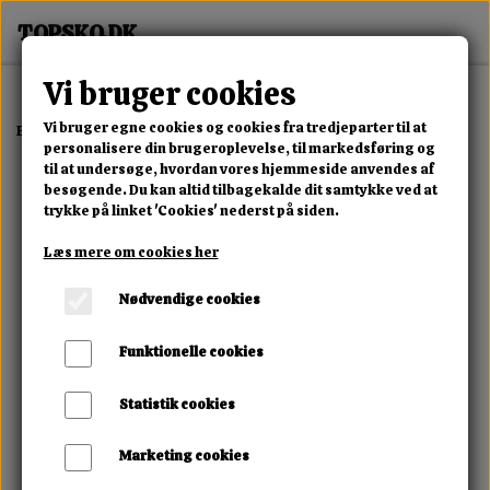
Vi bruger cookies
Vi bruger egne cookies og cookies fra tredjeparter til at
Forside
Erotisk Kollektion
Dvd
British Teen Girls #11
personalisere din brugeroplevelse, til markedsføring og
til at undersøge, hvordan vores hjemmeside anvendes af
besøgende. Du kan altid tilbagekalde dit samtykke ved at
trykke på linket 'Cookies' nederst på siden.
Læs mere om cookies her
Nødvendige cookies
Funktionelle cookies
Statistik cookies
Marketing cookies