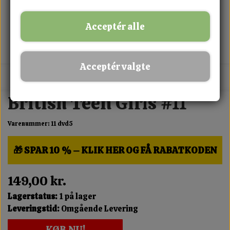
Acceptér alle
Acceptér valgte
MIX FRIT · KØB 3 BETAL FOR 2
British Teen Girls #11
Varenummer: 11 dvd5
🎁 SPAR 10 % – KLIK HER OG FÅ RABATKODEN
149,00 kr.
Lagerstatus:
1 på lager
Leveringstid:
Omgående Levering
KØB NU!