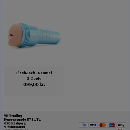
FleshJack - Samuel
O`Toole
699,00 kr.
VN Trading
Kongensgade 87 St. Tv.
6700 Esbjerg
Tlf: 31334033