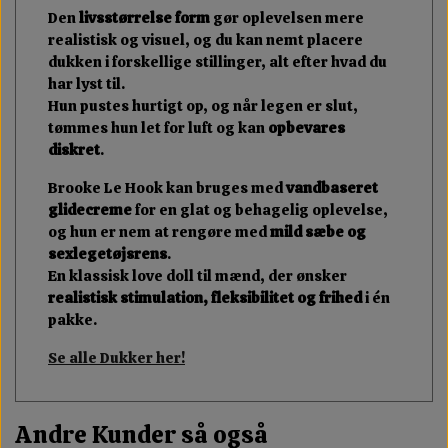
Den
livsstørrelse form
gør oplevelsen mere
realistisk og visuel, og du kan nemt placere
dukken i forskellige stillinger, alt efter hvad du
har lyst til.
Hun pustes hurtigt op, og når legen er slut,
tømmes hun let for luft og kan
opbevares
diskret
.
Brooke Le Hook kan bruges med
vandbaseret
glidecreme
for en glat og behagelig oplevelse,
og hun er nem at rengøre med
mild sæbe og
sexlegetøjsrens
.
En klassisk love doll til mænd, der ønsker
realistisk stimulation, fleksibilitet og frihed
i én
pakke.
Se alle Dukker her!
Andre Kunder så også