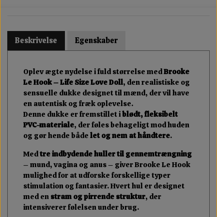
Beskrivelse
Egenskaber
Oplev ægte nydelse i fuld størrelse med
Brooke
Le Hook – Life Size Love Doll
, den realistiske og
sensuelle dukke designet til mænd, der vil have
en autentisk og fræk oplevelse.
Denne dukke er fremstillet i
blødt, fleksibelt
PVC-materiale
, der føles behageligt mod huden
og gør hende både
let og nem at håndtere
.
Med
tre indbydende huller til gennemtrængning
– mund, vagina og anus – giver Brooke Le Hook
mulighed for at udforske forskellige typer
stimulation og fantasier. Hvert hul er designet
med en
stram og pirrende struktur
, der
intensiverer følelsen under brug.