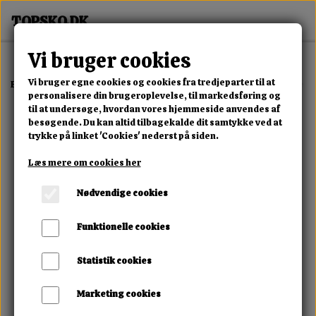
Vi bruger cookies
Vi bruger egne cookies og cookies fra tredjeparter til at
Forside
Erotisk Kollektion
Alle Produkter
Brooke Le Hook - Life Si
personalisere din brugeroplevelse, til markedsføring og
til at undersøge, hvordan vores hjemmeside anvendes af
besøgende. Du kan altid tilbagekalde dit samtykke ved at
trykke på linket 'Cookies' nederst på siden.
Læs mere om cookies her
Nødvendige cookies
Funktionelle cookies
Statistik cookies
Marketing cookies