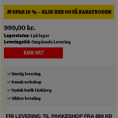
🎁 SPAR 10 % – KLIK HER OG FÅ RABATKODEN
999,00 kr.
Lagerstatus:
1 på lager
Leveringstid:
Omgående Levering
KØB NU!
✅ Hurtig levering
✅ Dansk webshop
✅ Fysisk butik i Esbjerg
✅ Sikker betaling
FRI LEVERING TIL PAKKESHOP FRA 699 KR