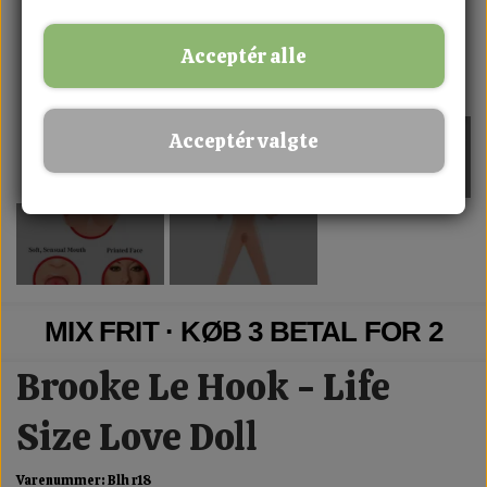
Acceptér alle
Acceptér valgte
MIX FRIT · KØB 3 BETAL FOR 2
Brooke Le Hook - Life
Size Love Doll
Varenummer: Blh r18