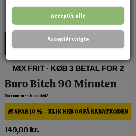
Acceptér alle
Acceptér valgte
MIX FRIT · KØB 3 BETAL FOR 2
Buro Bitch 90 Minuten
Varenummer: buro dvd3
🎁 SPAR 10 % – KLIK HER OG FÅ RABATKODEN
149,00 kr.