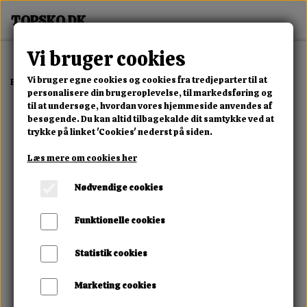
Vi bruger cookies
Vi bruger egne cookies og cookies fra tredjeparter til at
Forside
Erotisk Kollektion
Dvd
Buro Bitch 90 Minuten
personalisere din brugeroplevelse, til markedsføring og
til at undersøge, hvordan vores hjemmeside anvendes af
besøgende. Du kan altid tilbagekalde dit samtykke ved at
trykke på linket 'Cookies' nederst på siden.
Læs mere om cookies her
Nødvendige cookies
Funktionelle cookies
Statistik cookies
Marketing cookies