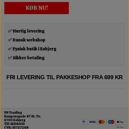
KØB NU!
✅ Hurtig levering
✅ Dansk webshop
✅ Fysisk butik i Esbjerg
✅ Sikker betaling
FRI LEVERING TIL PAKKESHOP FRA 699 KR
VN Trading
Kongensgade 87 St. Tv.
6700 Esbjerg
Tlf: 31334033
CVR: 35727248