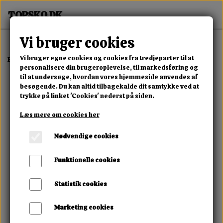
Vi bruger cookies
Vi bruger egne cookies og cookies fra tredjeparter til at
Forside
Erotisk Kollektion
Dvd
Calea Toxic Sex Slave Training
personalisere din brugeroplevelse, til markedsføring og
til at undersøge, hvordan vores hjemmeside anvendes af
besøgende. Du kan altid tilbagekalde dit samtykke ved at
trykke på linket 'Cookies' nederst på siden.
Læs mere om cookies her
Nødvendige cookies
Funktionelle cookies
Statistik cookies
Marketing cookies