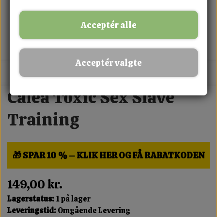
Acceptér alle
Acceptér valgte
MIX FRIT · KØB 3 BETAL FOR 2
Calea Toxic Sex Slave
Training
🎁 SPAR 10 % – KLIK HER OG FÅ RABATKODEN
149,00 kr.
Lagerstatus:
1 på lager
Leveringstid:
Omgående Levering