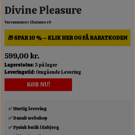
Divine Pleasure
Varenummer: Chaiamo r9
🎁 SPAR 10 % – KLIK HER OG FÅ RABATKODEN
599,00 kr.
Lagerstatus:
3 på lager
Leveringstid:
Omgående Levering
KØB NU!
✅ Hurtig levering
✅ Dansk webshop
✅ Fysisk butik i Esbjerg