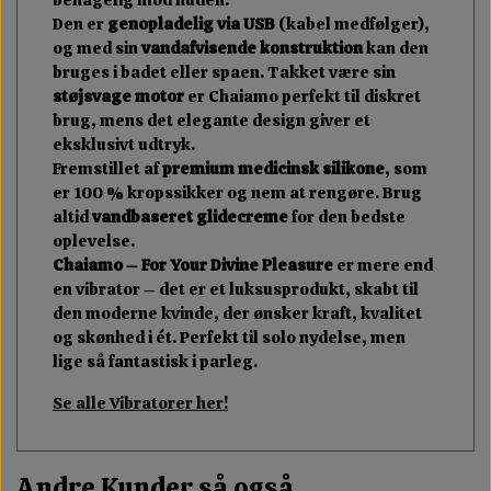
Den er
genopladelig via USB
(kabel medfølger),
og med sin
vandafvisende konstruktion
kan den
bruges i badet eller spaen. Takket være sin
støjsvage motor
er Chaiamo perfekt til diskret
brug, mens det elegante design giver et
eksklusivt udtryk.
Fremstillet af
premium medicinsk silikone
, som
er 100 % kropssikker og nem at rengøre. Brug
altid
vandbaseret glidecreme
for den bedste
oplevelse.
Chaiamo – For Your Divine Pleasure
er mere end
en vibrator – det er et luksusprodukt, skabt til
den moderne kvinde, der ønsker kraft, kvalitet
og skønhed i ét. Perfekt til solo nydelse, men
lige så fantastisk i parleg.
Se alle Vibratorer her!
Andre Kunder så også