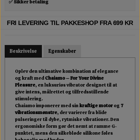
✅ Sikker betaling
FRI LEVERING TIL PAKKESHOP FRA 699 KR
Beskrivelse
Egenskaber
Oplev den ultimative kombination af elegance
og kraft med
Chaiamo – For Your Divine
Pleasure
, en luksuriøs vibrator designet til at
give intens, målrettet og tilfredsstillende
stimulering.
Chaiamo imponerer med sin
kraftige motor
og
7
vibrationsmønstre
, der varierer fra blide
pulseringer til dybe, rytmiske vibrationer. Den
ergonomiske form gør det nemt at ramme G-
punktet, mens den silkebløde silikone føles
behagelig mod huden.