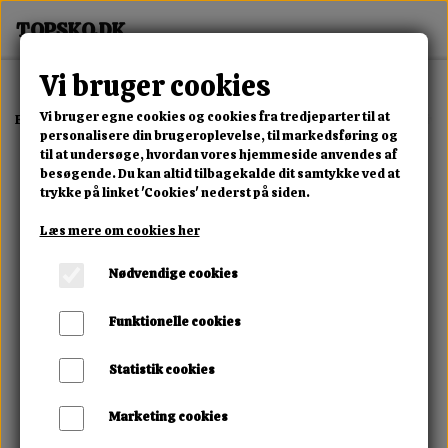
Vi bruger cookies
Vi bruger egne cookies og cookies fra tredjeparter til at
Forside
Erotisk Kollektion
Alle Produkter
Chaiamo - For Your Divi
personalisere din brugeroplevelse, til markedsføring og
til at undersøge, hvordan vores hjemmeside anvendes af
besøgende. Du kan altid tilbagekalde dit samtykke ved at
trykke på linket 'Cookies' nederst på siden.
Læs mere om cookies her
Nødvendige cookies
Funktionelle cookies
Statistik cookies
Marketing cookies