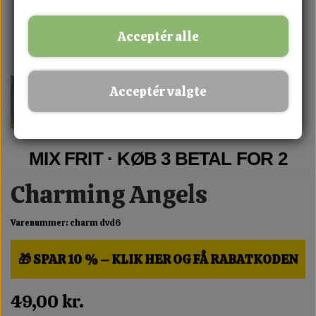
Acceptér alle
Acceptér valgte
MIX FRIT · KØB 3 BETAL FOR 2
Charming Angels
Varenummer: charm dvd6
🎁 SPAR 10 % – KLIK HER OG FÅ RABATKODEN
49,00 kr.