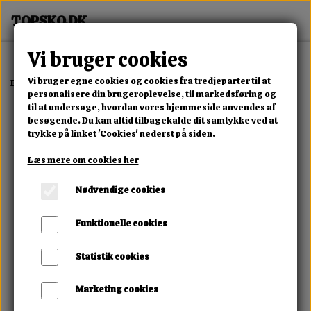
Vi bruger cookies
Vi bruger egne cookies og cookies fra tredjeparter til at
Forside
Erotisk Kollektion
Dvd
Charming Angels
personalisere din brugeroplevelse, til markedsføring og
til at undersøge, hvordan vores hjemmeside anvendes af
besøgende. Du kan altid tilbagekalde dit samtykke ved at
trykke på linket 'Cookies' nederst på siden.
Læs mere om cookies her
Nødvendige cookies
Funktionelle cookies
Statistik cookies
Marketing cookies