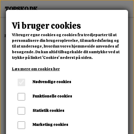
Vi bruger cookies
Vi bruger egne cookies og cookies fra tredjeparter til at
Forside
Dame
Alle Damesko
Pels Flip Flops
personalisere din brugeroplevelse, til markedsføring og
til at undersøge, hvordan vores hjemmeside anvendes af
besøgende. Du kan altid tilbagekalde dit samtykke ved at
trykke på linket 'Cookies' nederst på siden.
Læs mere om cookies her
Nødvendige cookies
Funktionelle cookies
Statistik cookies
Marketing cookies