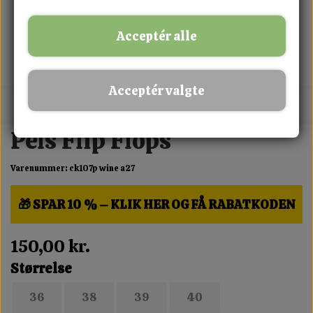
Acceptér alle
Acceptér valgte
MIX FRIT · KØB 3 BETAL FOR 2
Pels Flip Flops
Varenummer: ck107p wine a27
🎁 SPAR 10 % – KLIK HER OG FÅ RABATKODEN
150,00 kr.
Størrelse
36
38
39
40