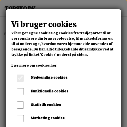
Vi bruger cookies
Vi bruger egne cookies og cookies fra tredjeparter til at
Forside
Erotisk Kollektion
Dvd
Clinic + Sex
personalisere din brugeroplevelse, til markedsføring og
til at undersøge, hvordan vores hjemmeside anvendes af
besøgende. Du kan altid tilbagekalde dit samtykke ved at
trykke på linket 'Cookies' nederst på siden.
Læs mere om cookies her
Nødvendige cookies
Funktionelle cookies
Statistik cookies
Marketing cookies