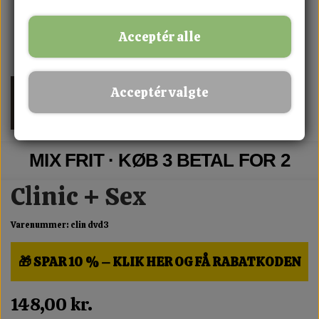
Acceptér alle
Acceptér valgte
MIX FRIT · KØB 3 BETAL FOR 2
Clinic + Sex
Varenummer: clin dvd3
🎁 SPAR 10 % – KLIK HER OG FÅ RABATKODEN
148,00 kr.