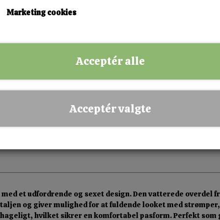
Marketing cookies
KØB NU!
Acceptér alle
✅ Hurtig levering
✅ Dansk webshop
✅ Fysisk butik i Esbjerg
Acceptér valgte
✅ Sikker betaling
 med et udfordrende og sexet design. Den vatterede overdel f
taljen og giver mulighed for at fuldende looket med strømper, 
hageligt, hvilket sikrer en komfortabel pasform. Perfekt som 