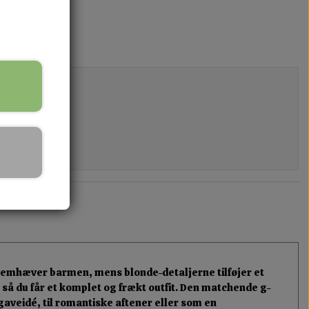
remhæver barmen, mens blonde-detaljerne tilføjer et
så du får et komplet og frækt outfit. Den matchende g-
gaveidé, til romantiske aftener eller som en