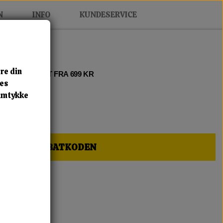
N
INFO
KUNDESERVICE
re din
 2 • FRI FRAGT FRA 699 KR
res
samtykke
HER OG FÅ RABATKODEN