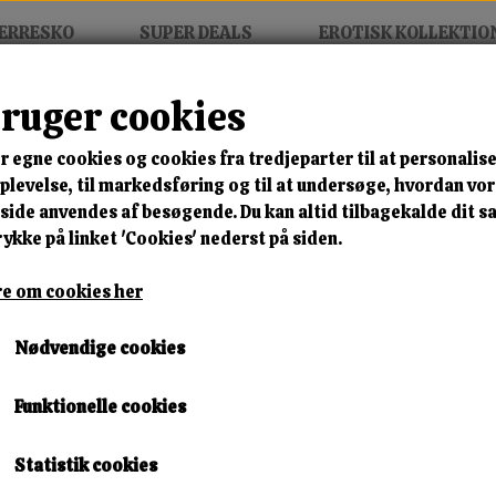
ERRESKO
SUPER DEALS
EROTISK KOLLEKTIO
bruger cookies
e Sæt
r egne cookies og cookies fra tredjeparter til at personalise
MIX FRIT • KØB 3 BETAL FOR
levelse, til markedsføring og til at undersøge, hvordan vo
ide anvendes af besøgende. Du kan altid tilbagekalde dit 
Corsage Sæt
rykke på linket 'Cookies' nederst på siden.
Varenummer: 2632128
e om cookies her
🎁 SPAR 10 % – KLIK 
Nødvendige cookies
519,00 kr.
Funktionelle cookies
Størrelse
Statistik cookies
M/80B