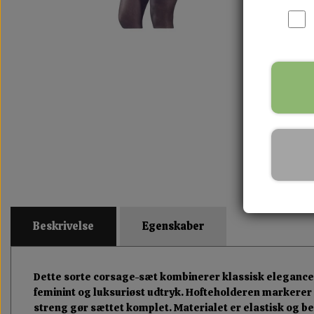
Beskrivelse
Egenskaber
Dette sorte corsage-sæt kombinerer klassisk elegance
feminint og luksuriøst udtryk. Hofteholderen markerer 
streng gør sættet komplet. Materialet er elastisk og be