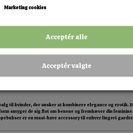
KØB NU!
Marketing cookies
✅ Hurtig levering
✅ Dansk webshop
Acceptér alle
✅ Fysisk butik i Esbjerg
✅ Sikker betaling
Acceptér valgte
 valg til kvinder, der ønsker at kombinere elegance og erotik
sform smyger de sig flot om benene og fremhæver din feminine s
ømpebukser er en must-have accessory til enhver lingeri-garde