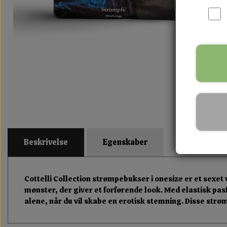
Beskrivelse
Egenskaber
Cottelli Collection strømpebukser i onesize er et sexet
mønster, der giver et forførende look. Med elastisk pa
alene, når du vil skabe en erotisk stemning. Disse str