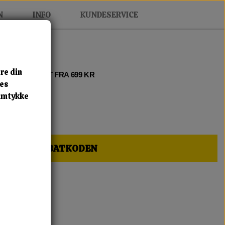
N
INFO
KUNDESERVICE
re din
 2 • FRI FRAGT FRA 699 KR
res
samtykke
HER OG FÅ RABATKODEN