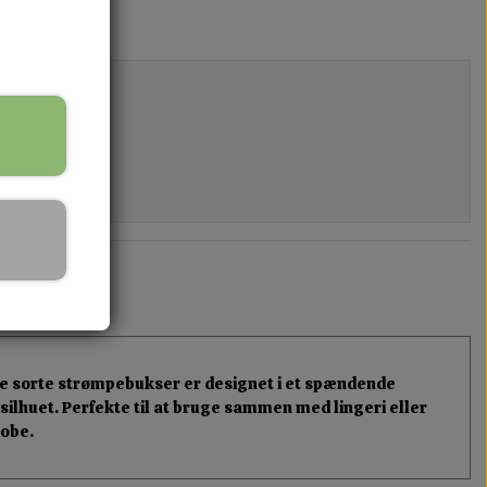
. De sorte strømpebukser er designet i et spændende
ilhuet. Perfekte til at bruge sammen med lingeri eller
robe.