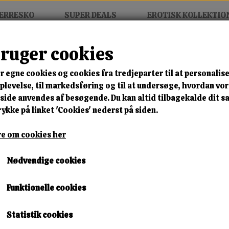
ERRESKO
SUPER DEALS
EROTISK KOLLEKTIO
bruger cookies
ngs
r egne cookies og cookies fra tredjeparter til at personalise
MIX FRIT • KØB 3 BETAL FOR
levelse, til markedsføring og til at undersøge, hvordan vo
ide anvendes af besøgende. Du kan altid tilbagekalde dit 
Stockings
rykke på linket 'Cookies' nederst på siden.
Varenummer: 2530228 h8
e om cookies her
🎁 SPAR 10 % – KLIK 
Nødvendige cookies
199,00 kr.
Funktionelle cookies
Lagerstatus:
1 på lager
Leveringstid:
Omgående Levering
Statistik cookies