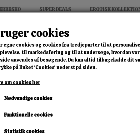
ERRESKO
SUPER DEALS
EROTISK KOLLEKTIO
bruger cookies
 Stockings
r egne cookies og cookies fra tredjeparter til at personalise
MIX FRIT • KØB 3 BETAL FOR
levelse, til markedsføring og til at undersøge, hvordan vo
ide anvendes af besøgende. Du kan altid tilbagekalde dit 
Hold-Up Stockings
rykke på linket 'Cookies' nederst på siden.
Varenummer: 2520044 h13
e om cookies her
🎁 SPAR 10 % – KLIK 
Nødvendige cookies
119,00 kr.
Funktionelle cookies
Størrelse
Statistik cookies
S
M
L