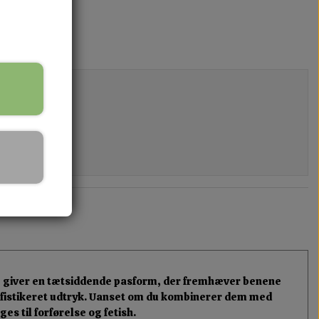
iale giver en tætsiddende pasform, der fremhæver benene
 sofistikeret udtryk. Uanset om du kombinerer dem med
es til forførelse og fetish.