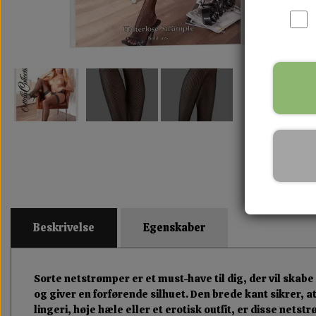
Beskrivelse
Egenskaber
Sorte netstrømper er et must-have til dig, der vil skab
og giver en forførende silhuet. Den brede kant sikrer,
lingeri, høje hæle eller et erotisk outfit, er disse netst