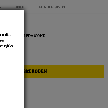
N
INFO
KUNDESERVICE
re din
 2 • FRI FRAGT FRA 699 KR
res
samtykke
HER OG FÅ RABATKODEN