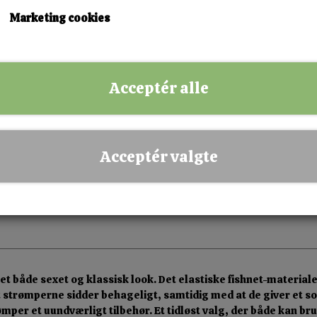
Marketing cookies
KØB NU!
Acceptér alle
✅ Hurtig levering
✅ Dansk webshop
✅ Fysisk butik i Esbjerg
Acceptér valgte
✅ Sikker betaling
e et både sexet og klassisk look. Det elastiske fishnet-mater
 at strømperne sidder behageligt, samtidig med at de giver et
rømper et uundværligt tilbehør. Et tidløst valg, der både kan brug