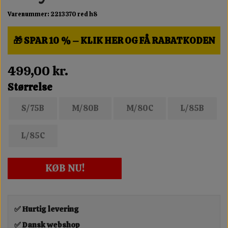
Varenummer: 2213370 red h8
🎁 SPAR 10 % – KLIK HER OG FÅ RABATKODEN
499,00 kr.
Størrelse
S/75B
M/80B
M/80C
L/85B
L/85C
KØB NU!
✅ Hurtig levering
✅ Dansk webshop