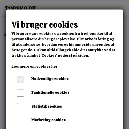
Vi bruger cookies
Vi bruger egne cookies og cookies fra tredjeparter til at
Forside
Erotisk Kollektion
Alle Produkter
Sexy Set
personalisere din brugeroplevelse, til markedsføring og
til at undersøge, hvordan vores hjemmeside anvendes af
besøgende. Du kan altid tilbagekalde dit samtykke ved at
trykke på linket 'Cookies' nederst på siden.
Læs mere om cookies her
Nødvendige cookies
Funktionelle cookies
Statistik cookies
Marketing cookies