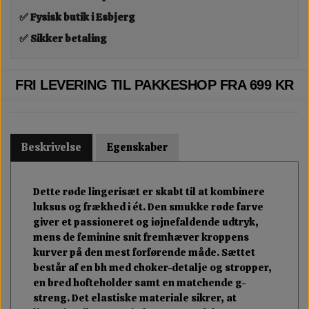
✅ Fysisk butik i Esbjerg
✅ Sikker betaling
FRI LEVERING TIL PAKKESHOP FRA 699 KR
Beskrivelse
Egenskaber
Dette røde lingerisæt er skabt til at kombinere
luksus og frækhed i ét. Den smukke røde farve
giver et passioneret og iøjnefaldende udtryk,
mens de feminine snit fremhæver kroppens
kurver på den mest forførende måde. Sættet
består af en bh med choker-detalje og stropper,
en bred hofteholder samt en matchende g-
streng. Det elastiske materiale sikrer, at