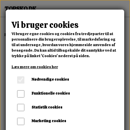
Vi bruger cookies
Vi bruger egne cookies og cookies fra tredjeparter til at
Forside
Erotisk Kollektion
Dvd
Cum With Me
personalisere din brugeroplevelse, til markedsføring og
til at undersøge, hvordan vores hjemmeside anvendes af
besøgende. Du kan altid tilbagekalde dit samtykke ved at
trykke på linket 'Cookies' nederst på siden.
Læs mere om cookies her
Nødvendige cookies
Funktionelle cookies
Statistik cookies
Marketing cookies