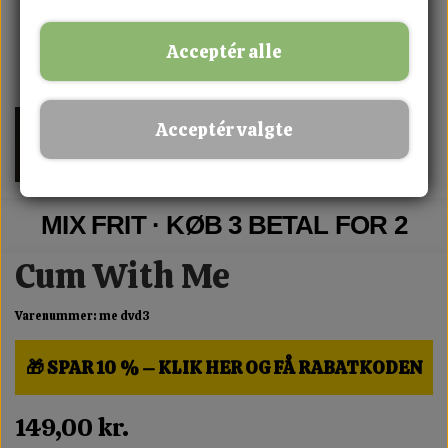
Acceptér alle
Acceptér valgte
MIX FRIT · KØB 3 BETAL FOR 2
Cum With Me
Varenummer: me dvd3
🎁 SPAR 10 % – KLIK HER OG FÅ RABATKODEN
149,00 kr.