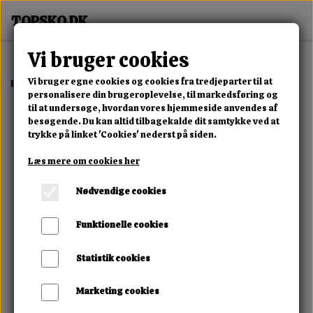
Vi bruger cookies
Vi bruger egne cookies og cookies fra tredjeparter til at
Forside
Erotisk Kollektion
Alle Produkter
Cupa Warming Mini Ma
personalisere din brugeroplevelse, til markedsføring og
til at undersøge, hvordan vores hjemmeside anvendes af
besøgende. Du kan altid tilbagekalde dit samtykke ved at
trykke på linket 'Cookies' nederst på siden.
Læs mere om cookies her
Nødvendige cookies
Funktionelle cookies
Statistik cookies
Marketing cookies