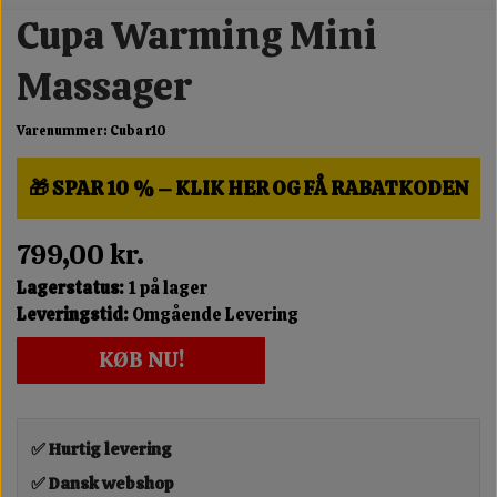
Cupa Warming Mini
Massager
Varenummer: Cuba r10
🎁 SPAR 10 % – KLIK HER OG FÅ RABATKODEN
799,00 kr.
Lagerstatus:
1 på lager
Leveringstid:
Omgående Levering
KØB NU!
✅ Hurtig levering
✅ Dansk webshop