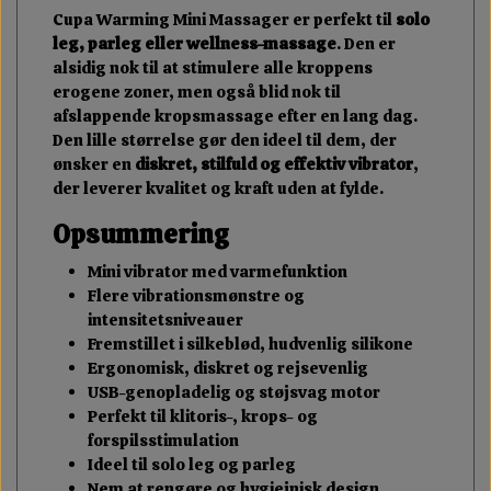
Cupa Warming Mini Massager er perfekt til
solo
leg, parleg eller wellness-massage
. Den er
alsidig nok til at stimulere alle kroppens
erogene zoner, men også blid nok til
afslappende kropsmassage efter en lang dag.
Den lille størrelse gør den ideel til dem, der
ønsker en
diskret, stilfuld og effektiv vibrator
,
der leverer kvalitet og kraft uden at fylde.
Opsummering
Mini vibrator med varmefunktion
Flere vibrationsmønstre og
intensitetsniveauer
Fremstillet i silkeblød, hudvenlig silikone
Ergonomisk, diskret og rejsevenlig
USB-genopladelig og støjsvag motor
Perfekt til klitoris-, krops- og
forspilsstimulation
Ideel til solo leg og parleg
Nem at rengøre og hygiejnisk design