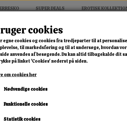
ERRESKO
SUPER DEALS
EROTISK KOLLEKTIO
bruger cookies
r
r egne cookies og cookies fra tredjeparter til at personalise
MIX FRIT • KØB 3 BETAL FOR
levelse, til markedsføring og til at undersøge, hvordan vo
ide anvendes af besøgende. Du kan altid tilbagekalde dit 
Celestra Lift Sneaker
rykke på linket 'Cookies' nederst på siden.
Varenummer: sd3714 black a37
e om cookies her
🎁 SPAR 10 % – KLIK 
Nødvendige cookies
400,00 kr.
Funktionelle cookies
372,00 kr.
Størrelse
Statistik cookies