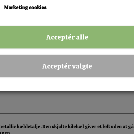
36
37
40
Marketing cookies
KØB NU!
Acceptér alle
✅ Hurtig levering
✅ Dansk webshop
✅ Fysisk butik i Esbjerg
Acceptér valgte
✅ Sikker betaling
tallic hældetalje. Den skjulte kilehæl giver et løft uden at g
dagen.