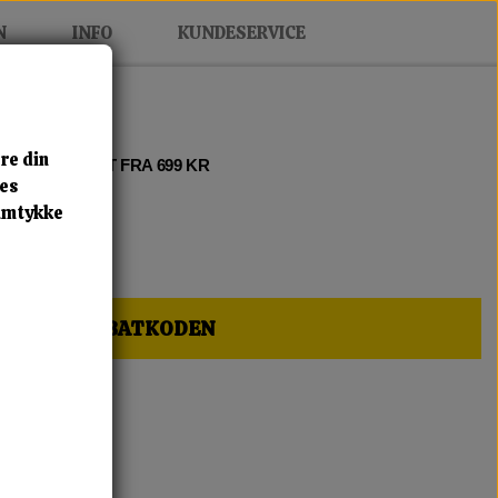
N
INFO
KUNDESERVICE
re din
 2 • FRI FRAGT FRA 699 KR
res
samtykke
HER OG FÅ RABATKODEN