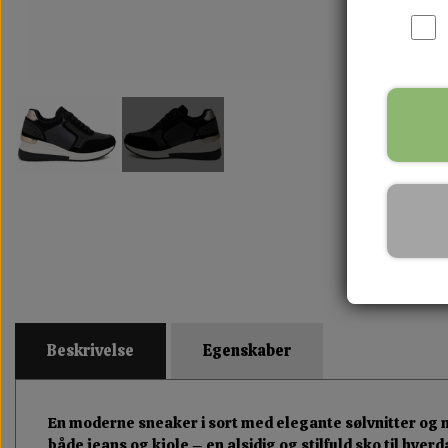
Beskrivelse
Egenskaber
En moderne sneaker i sort med elegante sølvnitter og me
både jeans og kjole – en alsidig og stilfuld sko til hver