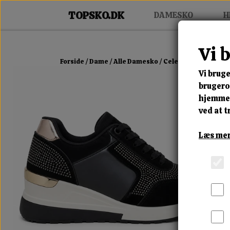
DAMESKO
H
Vi 
Forside
Dame
Alle Damesko
Celestra Lift Sneake
Vi bruge
brugerop
hjemmes
ved at t
Læs mer