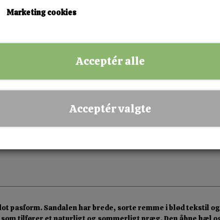
38
39
Marketing cookies
KØB NU!
Acceptér alle
✅ Hurtig levering
✅ Dansk webshop
✅ Fysisk butik i Esbjerg
Acceptér valgte
✅ Sikker betaling
lot pasform. Sandalen har brede, sorte remme i blød tekstil og 
 som tilfører et naturligt og sommerligt præg. Den åbne hæl og