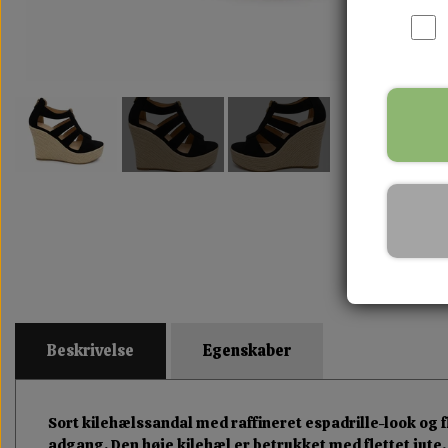
Beskrivelse
Egenskaber
Sort kilehælssandal med raffineret espadrille-look og f
adgang. Den høje kilehæl er betrukket med flettet jute,