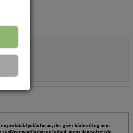
en praktisk lynlås foran, der giver både stil og nem
 tå sikrer ventilation og lethed, mens den polstrede