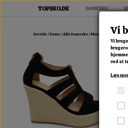
DAMESKO
H
Vi 
Forside
Dame
Alle Damesko
Monaco Luxe Wedge
Vi bruge
brugerop
hjemmes
ved at t
Læs mer