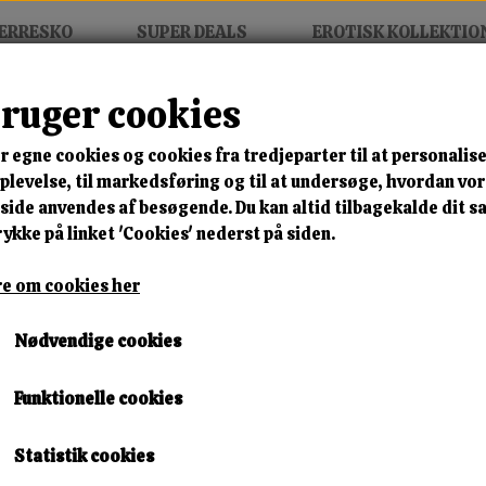
ERRESKO
SUPER DEALS
EROTISK KOLLEKTIO
bruger cookies
r egne cookies og cookies fra tredjeparter til at personalise
MIX FRIT • KØB 3 BETAL FOR
levelse, til markedsføring og til at undersøge, hvordan vo
ide anvendes af besøgende. Du kan altid tilbagekalde dit 
Monaco Luxe Wedge
rykke på linket 'Cookies' nederst på siden.
Varenummer: hl82221 black r84
e om cookies her
🎁 SPAR 10 % – KLIK 
Nødvendige cookies
300,00 kr.
Funktionelle cookies
279,00 kr.
Størrelse
Statistik cookies