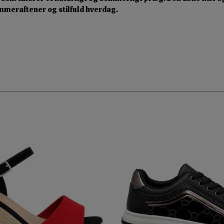
sommeraftener og stilfuld hverdag.