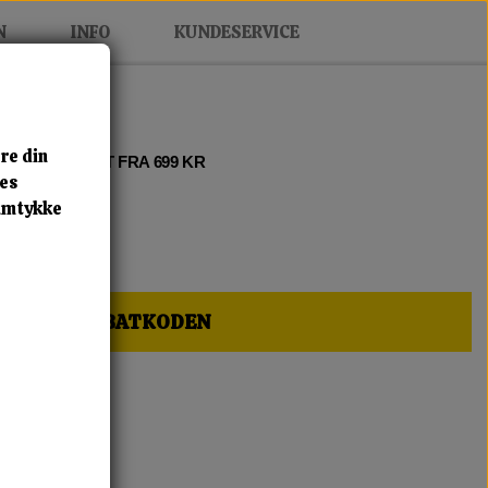
N
INFO
KUNDESERVICE
re din
 2 • FRI FRAGT FRA 699 KR
res
samtykke
HER OG FÅ RABATKODEN