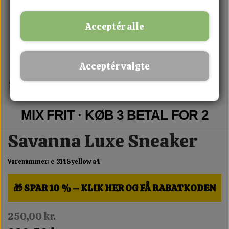
Acceptér alle
Acceptér valgte
MIX FRIT · KØB 3 BETAL FOR 2
Savanna Luxe Sneaker
Varenummer: c-3148 yellow a4
🎁 SPAR 10 % – KLIK HER OG FÅ RABATKODEN
250,00 kr.