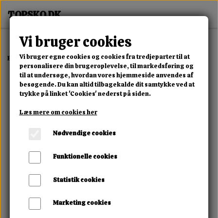
Vi bruger cookies
Vi bruger egne cookies og cookies fra tredjeparter til at
Forside
Dame
Alle Damesko
Savanna Luxe Sneaker
personalisere din brugeroplevelse, til markedsføring og
til at undersøge, hvordan vores hjemmeside anvendes af
besøgende. Du kan altid tilbagekalde dit samtykke ved at
trykke på linket 'Cookies' nederst på siden.
Læs mere om cookies her
Nødvendige cookies
Funktionelle cookies
Statistik cookies
Marketing cookies