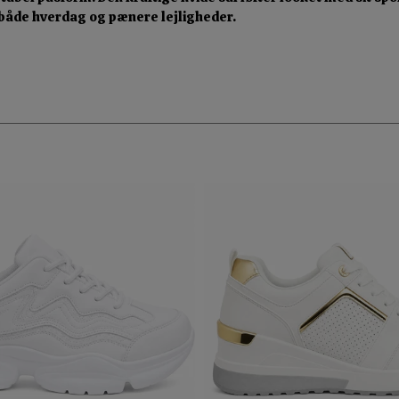
il både hverdag og pænere lejligheder.