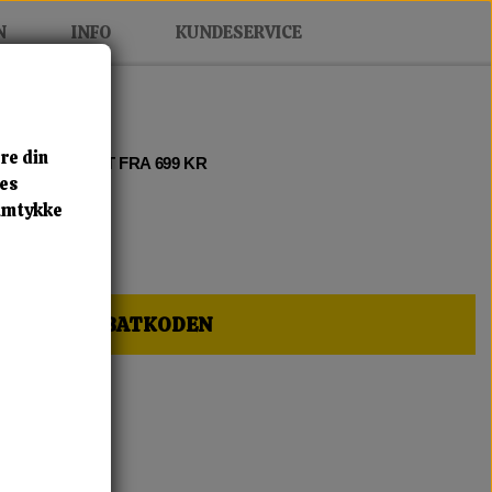
N
INFO
KUNDESERVICE
re din
 2 • FRI FRAGT FRA 699 KR
res
samtykke
HER OG FÅ RABATKODEN