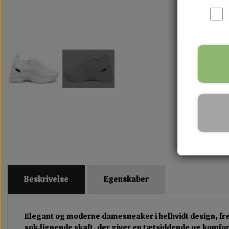
Beskrivelse
Egenskaber
Elegant og moderne damesneaker i helhvidt design, frem
sok-lignende skaft, der giver en tætsiddende og komfort