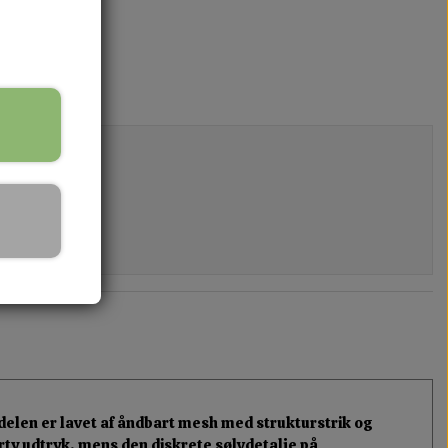
rdelen er lavet af åndbart mesh med strukturstrik og
rty udtryk, mens den diskrete sølvdetalje på