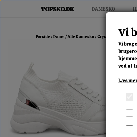
DAMESKO
H
Vi 
Forside
Dame
Alle Damesko
Crystal Rise Sneake
Vi bruge
brugerop
hjemmes
ved at t
Læs mer