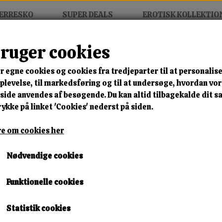
ERRESKO
SUPER DEALS
EROTISK KOLLEKTIO
bruger cookies
r
r egne cookies og cookies fra tredjeparter til at personalise
MIX FRIT • KØB 3 BETAL FOR
levelse, til markedsføring og til at undersøge, hvordan vo
ide anvendes af besøgende. Du kan altid tilbagekalde dit 
Crystal Rise Sneaker
rykke på linket 'Cookies' nederst på siden.
Varenummer: vo-yd6060-3 white a40
e om cookies her
🎁 SPAR 10 % – KLIK 
Nødvendige cookies
350,00 kr.
Funktionelle cookies
325,50 kr.
Størrelse
Statistik cookies