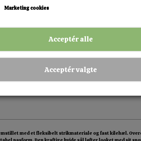
38
40
Marketing cookies
KØB NU!
Acceptér alle
✅ Hurtig levering
✅ Dansk webshop
✅ Fysisk butik i Esbjerg
Acceptér valgte
✅ Sikker betaling
stillet med et fleksibelt strikmateriale og fast kilehæl. Ove
abel pasform. Den kraftige hvide sål løfter looket med sit spo