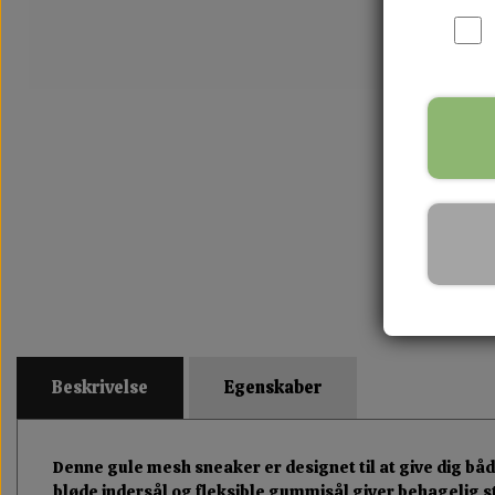
Beskrivelse
Egenskaber
Denne gule mesh sneaker er designet til at give dig båd
bløde indersål og fleksible gummisål giver behagelig st