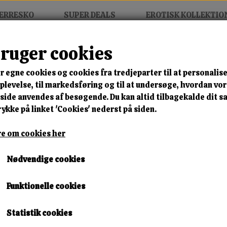
ERRESKO
SUPER DEALS
EROTISK KOLLEKTIO
bruger cookies
r egne cookies og cookies fra tredjeparter til at personalise
MIX FRIT • KØB 3 BETAL FOR
levelse, til markedsføring og til at undersøge, hvordan vo
ide anvendes af besøgende. Du kan altid tilbagekalde dit 
Golden Flex Sneaker
rykke på linket 'Cookies' nederst på siden.
Varenummer: k2019901 mostaza a12
e om cookies her
🎁 SPAR 10 % – KLIK 
Nødvendige cookies
300,00 kr.
Funktionelle cookies
100,00 kr.
Størrelse
Statistik cookies