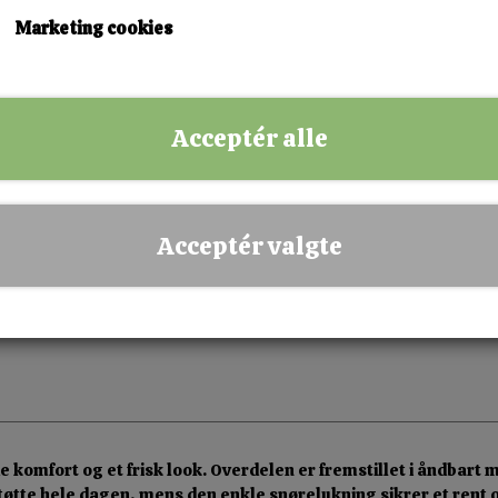
37
38
39
Marketing cookies
KØB NU!
Acceptér alle
✅ Hurtig levering
✅ Dansk webshop
✅ Fysisk butik i Esbjerg
Acceptér valgte
✅ Sikker betaling
e komfort og et frisk look. Overdelen er fremstillet i åndbart
øtte hele dagen, mens den enkle snørelukning sikrer et rent o