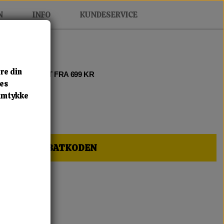
N
INFO
KUNDESERVICE
re din
 2 • FRI FRAGT FRA 699 KR
res
samtykke
HER OG FÅ RABATKODEN