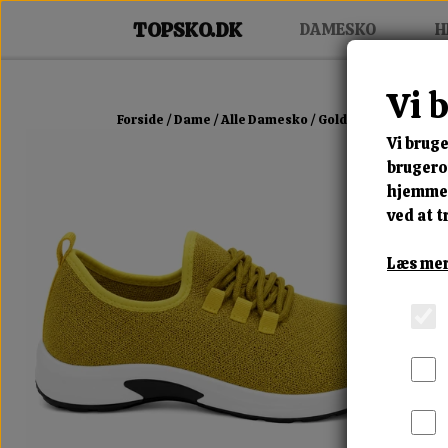
DAMESKO
H
Vi 
Forside
Dame
Alle Damesko
Golden Flex Sneaker
Vi bruge
brugerop
hjemmes
ved at t
Læs mer