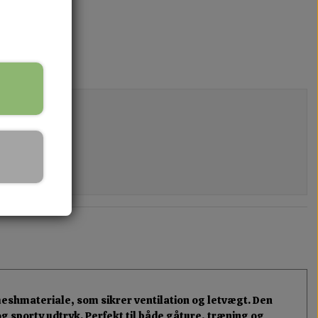
 meshmateriale, som sikrer ventilation og letvægt. Den
g sporty udtryk. Perfekt til både gåture, træning og