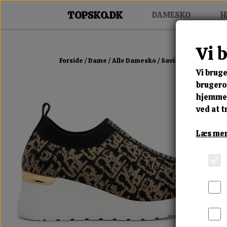
DAMESKO
H
Vi 
Forside
Dame
Alle Damesko
Saviera Luxe Slip S
Vi bruge
brugerop
hjemmes
ved at t
Læs mer