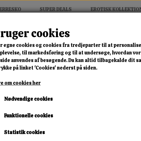
ERRESKO
SUPER DEALS
EROTISK KOLLEKTIO
bruger cookies
neaker
r egne cookies og cookies fra tredjeparter til at personalise
MIX FRIT • KØB 3 BETAL FOR
levelse, til markedsføring og til at undersøge, hvordan vo
ide anvendes af besøgende. Du kan altid tilbagekalde dit 
Saviera Luxe Slip Sneaker
rykke på linket 'Cookies' nederst på siden.
Varenummer: jhy219 black/khaki r21
e om cookies her
🎁 SPAR 10 % – KLIK 
Nødvendige cookies
200,00 kr.
Funktionelle cookies
186,00 kr.
Størrelse
Statistik cookies