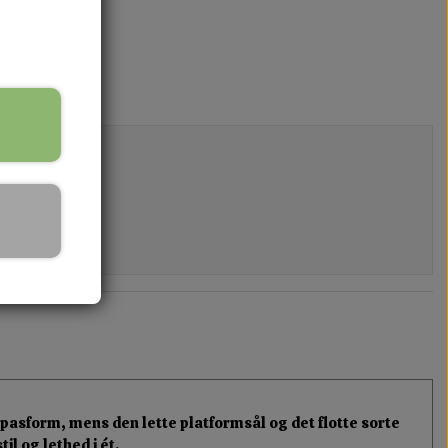
pasform, mens den lette platformsål og det flotte sorte
l og lethed i ét.