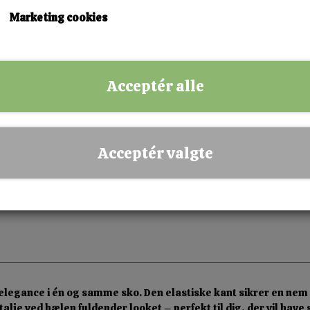
37
38
41
Marketing cookies
KØB NU!
Acceptér alle
✅ Hurtig levering
✅ Dansk webshop
✅ Fysisk butik i Esbjerg
Acceptér valgte
✅ Sikker betaling
legance i én og samme sko. Den elastiske kant sikrer en nem 
e ved hælen fuldender looket – perfekt til dig, der vil have sti