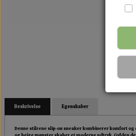
Beskrivelse
Egenskaber
Denne stilrene slip-on sneaker kombinerer komfort og e
og beige mønster skaber et moderne udtryk. Gylden detalj