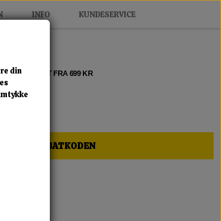
N
INFO
KUNDESERVICE
re din
 2 • FRI FRAGT FRA 699 KR
res
samtykke
HER OG FÅ RABATKODEN