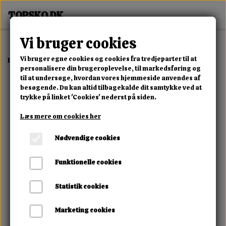
Vi bruger cookies
Vi bruger egne cookies og cookies fra tredjeparter til at
Forside
Dame
Alle Damesko
Milano Platform Sneaker
personalisere din brugeroplevelse, til markedsføring og
til at undersøge, hvordan vores hjemmeside anvendes af
besøgende. Du kan altid tilbagekalde dit samtykke ved at
trykke på linket 'Cookies' nederst på siden.
Læs mere om cookies her
Nødvendige cookies
Funktionelle cookies
Statistik cookies
Marketing cookies