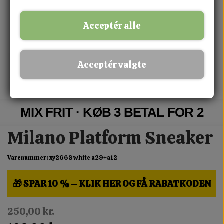
Acceptér alle
Acceptér valgte
MIX FRIT · KØB 3 BETAL FOR 2
Milano Platform Sneaker
Varenummer: xy2668 white a29+a12
🎁 SPAR 10 % – KLIK HER OG FÅ RABATKODEN
250,00 kr.