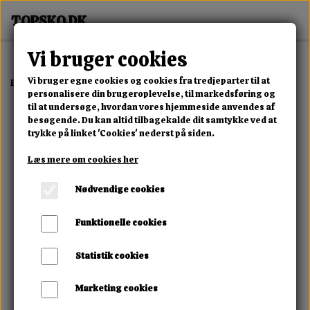
Vi bruger cookies
Vi bruger egne cookies og cookies fra tredjeparter til at
Forside
Dame
Alle Damesko
Alpine Lace Boot
personalisere din brugeroplevelse, til markedsføring og
til at undersøge, hvordan vores hjemmeside anvendes af
besøgende. Du kan altid tilbagekalde dit samtykke ved at
trykke på linket 'Cookies' nederst på siden.
Læs mere om cookies her
Nødvendige cookies
Funktionelle cookies
Statistik cookies
Marketing cookies