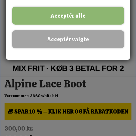
Acceptér alle
Acceptér valgte
MIX FRIT · KØB 3 BETAL FOR 2
Alpine Lace Boot
Varenummer: 3669 white b14
🎁 SPAR 10 % – KLIK HER OG FÅ RABATKODEN
300,00 kr.